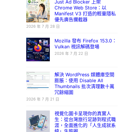
Just Ad Blocker 上架
Chrome Web Store：以
Manifest V3 打造的輕量隱私
優先廣告攔截器
2026 年 7 月 28 日
Mozilla 發布 Firefox 153.0：
Vulkan 視訊解碼登場
2026 年 7 月 22 日
解決 WordPress 媒體庫空間
膨脹：使用 Disable All
Thumbnails 批次清理數十萬
冗餘縮圖
2026 年 7 月 21 日
視覺化圖卡呈現你的真實人
生：從台灣旅行足跡到程式職
涯，全面進化的「人生成就系
統」生態圈