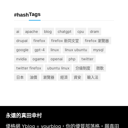
Tags
#hash
ai
apache
blog
chatgpt
cpu
dram
drupal
firefox
firefox 新同文堂
firefox 瀏覽器
google
gpt-4
linux
linux ubuntu
mysql
nvidia
ogame
openai
php
twitter
twitter firefox
ubuntu linux
分級制度
微軟
日本
油價
瀏覽器
經濟
資安
輸入法
永遠的真田幸村
優格網 Yblog = yourblog，你的優質部落格。願真田