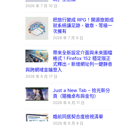
2026 年 7 月 10 日
把旅行變成 RPG！開源旅遊成
就系統讓足跡、徽章、等級一
次擁有
2026 年 7 月 9 日
帶來全新設定介面與未來圖檔
格式！Firefox 152 穩定版正
式釋出，新增網址列一鍵靜音
與跨網域金鑰登入
2026 年 6 月 17 日
Just a New Tab – 拾光新分
頁（隨機桌布與金句）
2026 年 6 月 11 日
婚前同居契合度檢視清單
2026 年 6 月 9 日