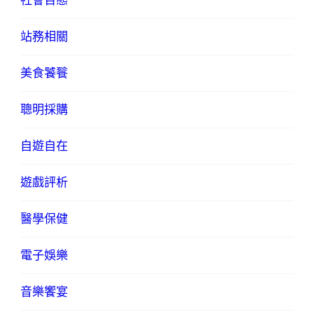
社會百態
站務相關
美食饕餮
聰明採購
自遊自在
遊戲評析
醫學保健
電子娛樂
音樂饗宴