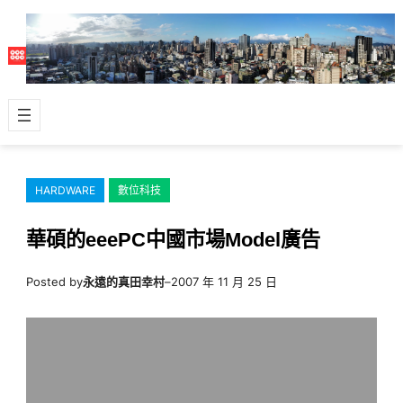
跳
至
主
要
內
容
HARDWARE
數位科技
華碩的eeePC中國市場Model廣告
Posted by
永遠的真田幸村
–
2007 年 11 月 25 日