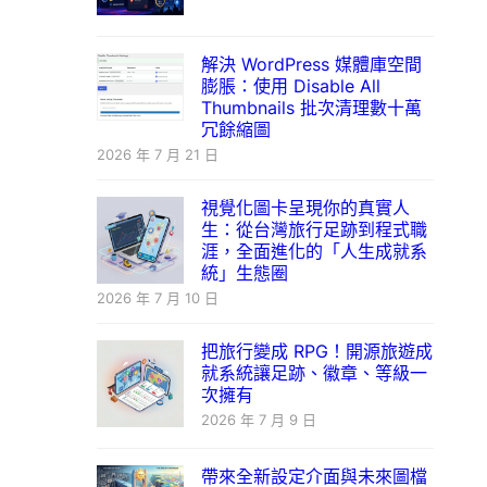
解決 WordPress 媒體庫空間
膨脹：使用 Disable All
Thumbnails 批次清理數十萬
冗餘縮圖
2026 年 7 月 21 日
視覺化圖卡呈現你的真實人
生：從台灣旅行足跡到程式職
涯，全面進化的「人生成就系
統」生態圈
2026 年 7 月 10 日
把旅行變成 RPG！開源旅遊成
就系統讓足跡、徽章、等級一
次擁有
2026 年 7 月 9 日
帶來全新設定介面與未來圖檔