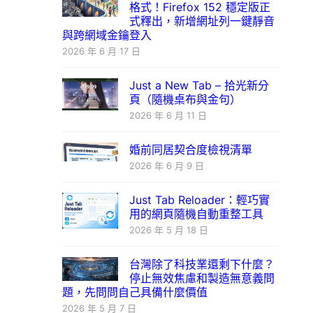
格式！Firefox 152 穩定版正
式釋出，新增網址列一鍵靜音
與跨網域金鑰登入
2026 年 6 月 17 日
Just a New Tab – 拾光新分
頁（隨機桌布與金句）
2026 年 6 月 11 日
婚前同居契合度檢視清單
2026 年 6 月 9 日
Just Tab Reloader：輕巧實
用的網頁隨機自動重整工具
2026 年 5 月 18 日
台灣除了科技業還剩下什麼？
停止無效焦慮和製造無意義問
題，先問問自己具備什麼價值
2026 年 5 月 7 日