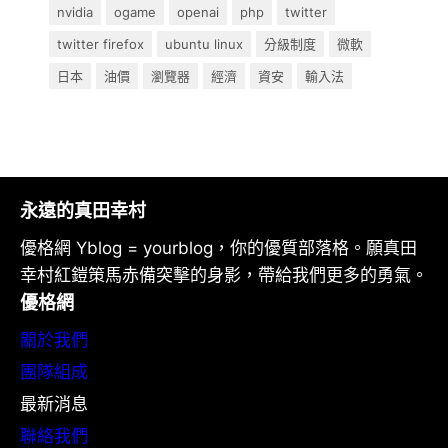
nvidia
ogame
openai
php
twitter
twitter firefox
ubuntu linux
分級制度
微軟
日本
油價
瀏覽器
經濟
資安
輸入法
永遠的真田幸村
優格網 Yblog = yourblog，你的優質部落格。願真田
幸村紅鎧策馬赤備突擊的身影，帶給我們更多的勇氣。
優格網
關於我們
團隊組成
最新消息
聯絡我們