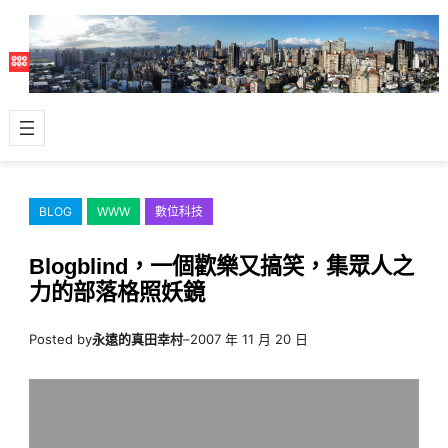
跳
至
主
要
內
容
BLOG
WWW
數位科技
Blogblind，一個歡樂又搞笑，集眾人之
力的部落格照妖鏡
Posted by
永遠的真田幸村
–
2007 年 11 月 20 日