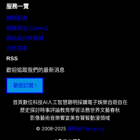
服務一覽
顧問服務
推薦網站:CyberQ
網站設計與建構
合作提案
RSS
歡迎追蹤我們的最新消息
歡迎訂閱 !
首頁
數位科技
AI人工智慧
聰明採購
電子娛樂
自遊自在
歷史探討
時事評論
教育學習
法務世界
文藝春秋
影像藝術
音樂饗宴
美食饕餮
動漫領域
© 2008-2025
優格網 Yblog.org