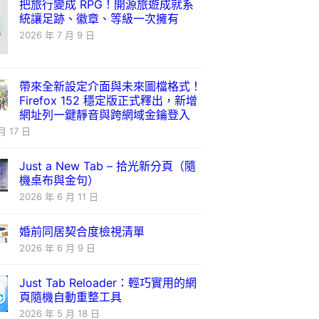
把旅行變成 RPG！開源旅遊成就系
統讓足跡、徽章、等級一次擁有
2026 年 7 月 9 日
帶來全新設定介面與未來圖檔格式！
Firefox 152 穩定版正式釋出，新增
網址列一鍵靜音與跨網域金鑰登入
月 17 日
Just a New Tab – 拾光新分頁（隨
機桌布與金句）
2026 年 6 月 11 日
婚前同居契合度檢視清單
2026 年 6 月 9 日
Just Tab Reloader：輕巧實用的網
頁隨機自動重整工具
2026 年 5 月 18 日