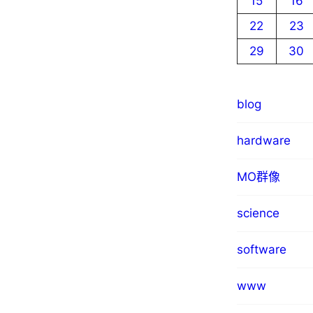
15
16
22
23
29
30
blog
hardware
MO群像
science
software
www