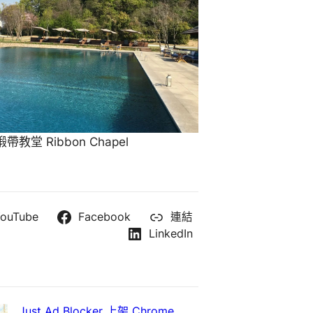
教堂 Ribbon Chapel
ouTube
Facebook
連結
LinkedIn
Just Ad Blocker 上架 Chrome