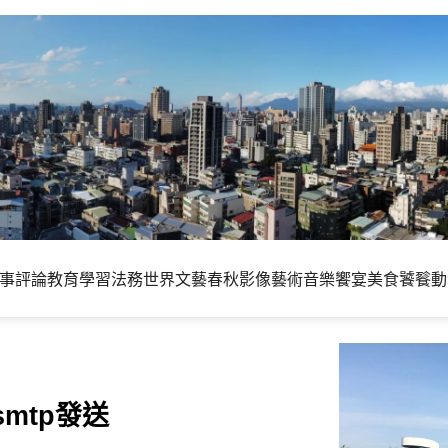
事評論
教育學習
法務世界
文藝春秋
影像藝術
音樂饗宴
美食饕餮
動
smtp發送