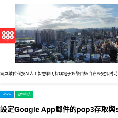
跳
至
主
要
內
容
首頁
數位科技
AI人工智慧
聰明採購
電子娛樂
自遊自在
歷史探討
時
WWW
數位科技
設定Google App郵件的pop3存取與