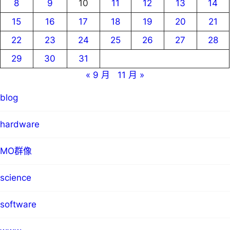
8
9
10
11
12
13
14
15
16
17
18
19
20
21
22
23
24
25
26
27
28
29
30
31
« 9 月
11 月 »
blog
hardware
MO群像
science
software