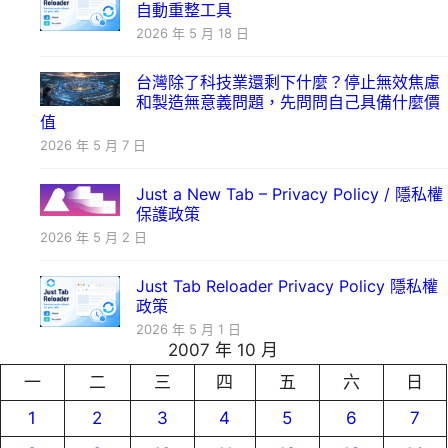
自動重整工具
2026 年 5 月 18 日
台灣除了科技業還剩下什麼？停止無效焦慮
和製造無意義問題，先問問自己具備什麼價
值
2026 年 5 月 7 日
Just a New Tab – Privacy Policy / 隱私權
保護政策
2026 年 5 月 2 日
Just Tab Reloader Privacy Policy 隱私權
政策
2026 年 5 月 1 日
2007 年 10 月
一
二
三
四
五
六
日
1
2
3
4
5
6
7