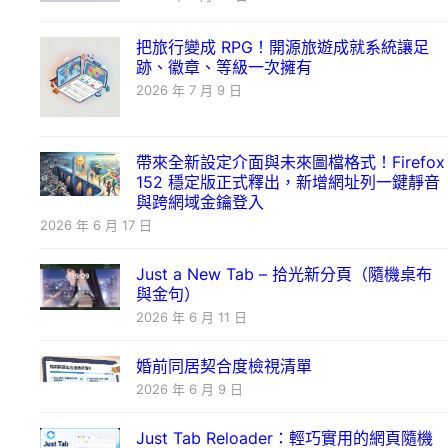
把旅行變成 RPG！開源旅遊成就系統讓足
跡、徽章、等級一次擁有
2026 年 7 月 9 日
帶來全新設定介面與未來圖檔格式！Firefox
152 穩定版正式釋出，新增網址列一鍵靜音
與跨網域金鑰登入
2026 年 6 月 17 日
Just a New Tab – 拾光新分頁（隨機桌布
與金句）
2026 年 6 月 11 日
婚前同居契合度檢視清單
2026 年 6 月 9 日
Just Tab Reloader：輕巧實用的網頁隨機