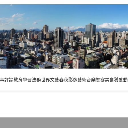
事評論
教育學習
法務世界
文藝春秋
影像藝術
音樂饗宴
美食饕餮
動