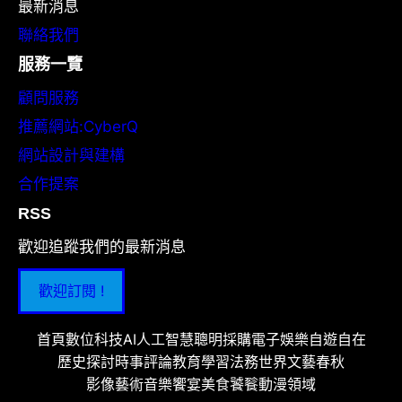
最新消息
聯絡我們
服務一覽
顧問服務
推薦網站:CyberQ
網站設計與建構
合作提案
RSS
歡迎追蹤我們的最新消息
歡迎訂閱 !
首頁
數位科技
AI人工智慧
聰明採購
電子娛樂
自遊自在
歷史探討
時事評論
教育學習
法務世界
文藝春秋
影像藝術
音樂饗宴
美食饕餮
動漫領域