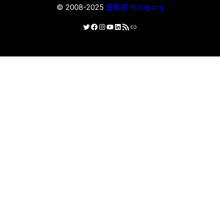
© 2008-2025
優格網 Yblog.org
X
Facebook
Instagram
YouTube
LinkedIn
RSS 資訊提供
連結