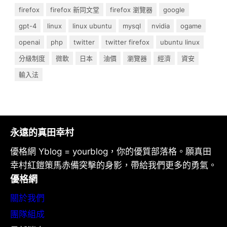
firefox
firefox 新同文堂
firefox 瀏覽器
google
gpt-4
linux
linux ubuntu
mysql
nvidia
ogame
openai
php
twitter
twitter firefox
ubuntu linux
分級制度
微軟
日本
油價
瀏覽器
經濟
資安
輸入法
永遠的真田幸村
優格網 Yblog = yourblog，你的優質部落格。願真田
幸村紅鎧策馬赤備突擊的身影，帶給我們更多的勇氣。
優格網
關於我們
團隊組成