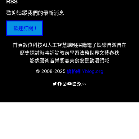
RSS
歡迎追蹤我們的最新消息
歡迎訂閱 !
首頁
數位科技
AI人工智慧
聰明採購
電子娛樂
自遊自在
歷史探討
時事評論
教育學習
法務世界
文藝春秋
影像藝術
音樂饗宴
美食饕餮
動漫領域
© 2008-2025
優格網 Yblog.org
X
Facebook
Instagram
YouTube
LinkedIn
RSS 資訊提供
連結