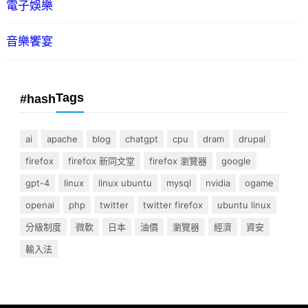
電子娛樂
音樂饗宴
Tags
#hash
ai
apache
blog
chatgpt
cpu
dram
drupal
firefox
firefox 新同文堂
firefox 瀏覽器
google
gpt-4
linux
linux ubuntu
mysql
nvidia
ogame
openai
php
twitter
twitter firefox
ubuntu linux
分級制度
微軟
日本
油價
瀏覽器
經濟
資安
輸入法