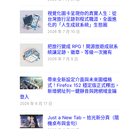
視覺化圖卡呈現你的真實人生：從
台灣旅行足跡到程式職涯，全面進
化的「人生成就系統」生態圈
2026 年 7 月 10 日
把旅行變成 RPG！開源旅遊成就系
統讓足跡、徽章、等級一次擁有
2026 年 7 月 9 日
帶來全新設定介面與未來圖檔格
式！Firefox 152 穩定版正式釋出，
新增網址列一鍵靜音與跨網域金鑰
登入
2026 年 6 月 17 日
Just a New Tab – 拾光新分頁（隨
機桌布與金句）