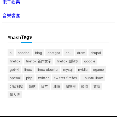
電子娛樂
音樂饗宴
Tags
#hash
ai
apache
blog
chatgpt
cpu
dram
drupal
firefox
firefox 新同文堂
firefox 瀏覽器
google
gpt-4
linux
linux ubuntu
mysql
nvidia
ogame
openai
php
twitter
twitter firefox
ubuntu linux
分級制度
微軟
日本
油價
瀏覽器
經濟
資安
輸入法