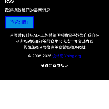
RSS
歡迎追蹤我們的最新消息
歡迎訂閱 !
首頁
數位科技
AI人工智慧
聰明採購
電子娛樂
自遊自在
歷史探討
時事評論
教育學習
法務世界
文藝春秋
影像藝術
音樂饗宴
美食饕餮
動漫領域
© 2008-2025
優格網 Yblog.org
X
Facebook
Instagram
YouTube
LinkedIn
RSS 資訊提供
連結