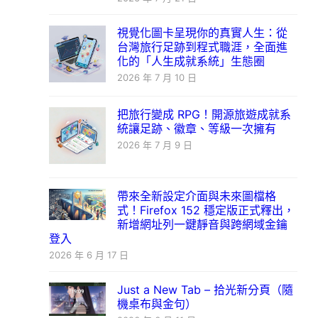
視覺化圖卡呈現你的真實人生：從
台灣旅行足跡到程式職涯，全面進
化的「人生成就系統」生態圈
2026 年 7 月 10 日
把旅行變成 RPG！開源旅遊成就系
統讓足跡、徽章、等級一次擁有
2026 年 7 月 9 日
帶來全新設定介面與未來圖檔格
式！Firefox 152 穩定版正式釋出，
新增網址列一鍵靜音與跨網域金鑰
登入
2026 年 6 月 17 日
Just a New Tab – 拾光新分頁（隨
機桌布與金句）