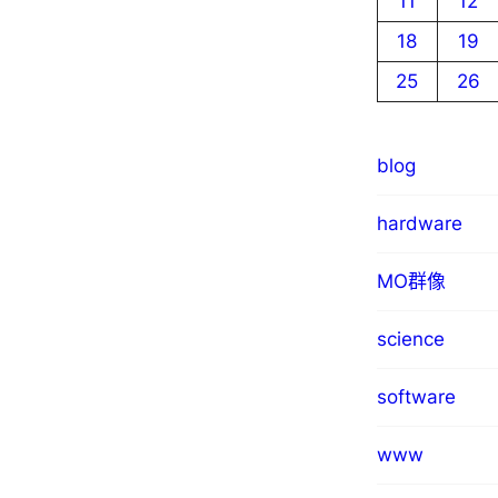
11
12
18
19
25
26
blog
hardware
MO群像
science
software
www