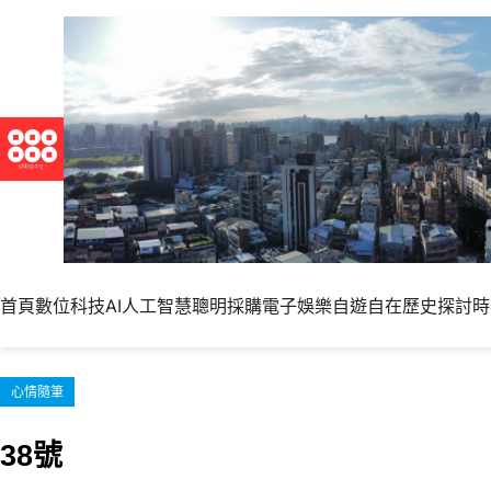
跳
至
主
要
內
容
首頁
數位科技
AI人工智慧
聰明採購
電子娛樂
自遊自在
歷史探討
時
心情隨筆
38號