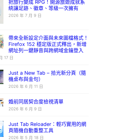
把旅行變成 RPG！開源旅遊成就系
統讓足跡、徽章、等級一次擁有
2026 年 7 月 9 日
帶來全新設定介面與未來圖檔格式！
Firefox 152 穩定版正式釋出，新增
網址列一鍵靜音與跨網域金鑰登入
月 17 日
Just a New Tab – 拾光新分頁（隨
機桌布與金句）
2026 年 6 月 11 日
婚前同居契合度檢視清單
2026 年 6 月 9 日
Just Tab Reloader：輕巧實用的網
頁隨機自動重整工具
2026 年 5 月 18 日