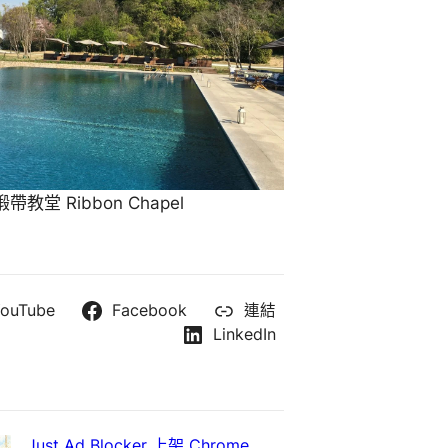
教堂 Ribbon Chapel
ouTube
Facebook
連結
LinkedIn
Just Ad Blocker 上架 Chrome