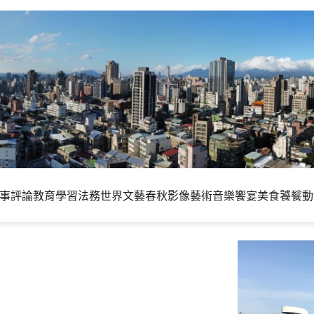
事評論
教育學習
法務世界
文藝春秋
影像藝術
音樂饗宴
美食饕餮
動