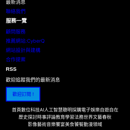
最新消息
聯絡我們
服務一覽
顧問服務
推薦網站:CyberQ
網站設計與建構
合作提案
RSS
歡迎追蹤我們的最新消息
歡迎訂閱 !
首頁
數位科技
AI人工智慧
聰明採購
電子娛樂
自遊自在
歷史探討
時事評論
教育學習
法務世界
文藝春秋
影像藝術
音樂饗宴
美食饕餮
動漫領域