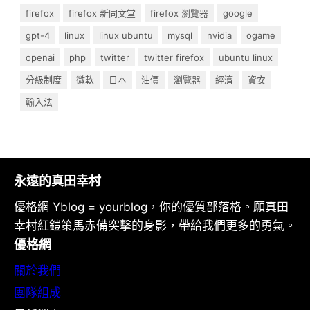
firefox
firefox 新同文堂
firefox 瀏覽器
google
gpt-4
linux
linux ubuntu
mysql
nvidia
ogame
openai
php
twitter
twitter firefox
ubuntu linux
分級制度
微軟
日本
油價
瀏覽器
經濟
資安
輸入法
永遠的真田幸村
優格網 Yblog = yourblog，你的優質部落格。願真田
幸村紅鎧策馬赤備突擊的身影，帶給我們更多的勇氣。
優格網
關於我們
團隊組成