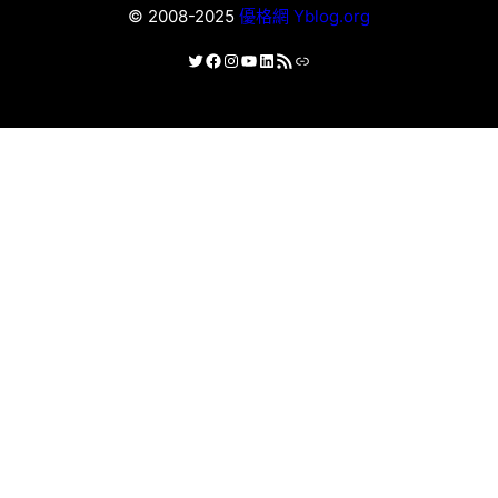
© 2008-2025
優格網 Yblog.org
X
Facebook
Instagram
YouTube
LinkedIn
RSS 資訊提供
連結