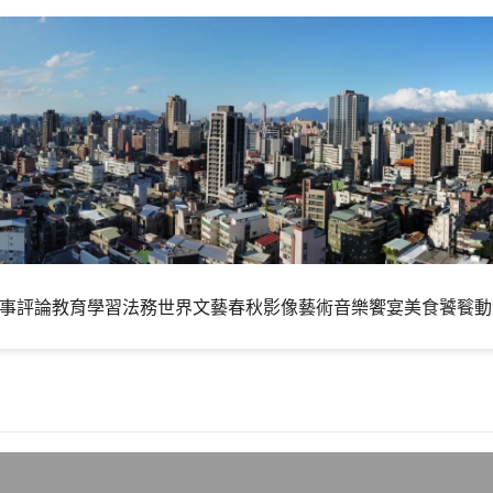
事評論
教育學習
法務世界
文藝春秋
影像藝術
音樂饗宴
美食饕餮
動
CM升速8m，上下傳頻寬提昇