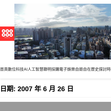
首頁
數位科技
AI人工智慧
聰明採購
電子娛樂
自遊自在
歷史探討
時
日期:
2007 年 6 月 26 日
把家裡的東森寬頻