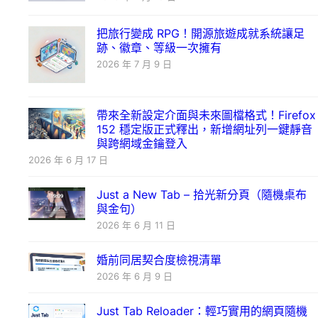
把旅行變成 RPG！開源旅遊成就系統讓足
跡、徽章、等級一次擁有
2026 年 7 月 9 日
帶來全新設定介面與未來圖檔格式！Firefox
152 穩定版正式釋出，新增網址列一鍵靜音
與跨網域金鑰登入
2026 年 6 月 17 日
Just a New Tab – 拾光新分頁（隨機桌布
與金句）
2026 年 6 月 11 日
婚前同居契合度檢視清單
2026 年 6 月 9 日
Just Tab Reloader：輕巧實用的網頁隨機