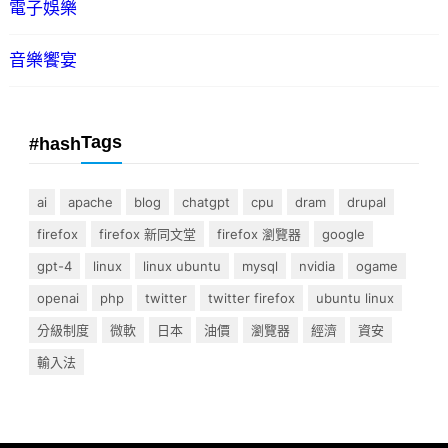
電子娛樂
音樂饗宴
Tags
#hash
ai
apache
blog
chatgpt
cpu
dram
drupal
firefox
firefox 新同文堂
firefox 瀏覽器
google
gpt-4
linux
linux ubuntu
mysql
nvidia
ogame
openai
php
twitter
twitter firefox
ubuntu linux
分級制度
微軟
日本
油價
瀏覽器
經濟
資安
輸入法