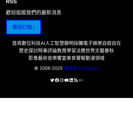
RSS
歡迎追蹤我們的最新消息
歡迎訂閱 !
首頁
數位科技
AI人工智慧
聰明採購
電子娛樂
自遊自在
歷史探討
時事評論
教育學習
法務世界
文藝春秋
影像藝術
音樂饗宴
美食饕餮
動漫領域
© 2008-2025
優格網 Yblog.org
X
Facebook
Instagram
YouTube
LinkedIn
RSS 資訊提供
連結