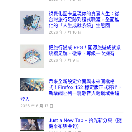
視覺化圖卡呈現你的真實人生：從
台灣旅行足跡到程式職涯，全面進
化的「人生成就系統」生態圈
2026 年 7 月 10 日
把旅行變成 RPG！開源旅遊成就系
統讓足跡、徽章、等級一次擁有
2026 年 7 月 9 日
帶來全新設定介面與未來圖檔格
式！Firefox 152 穩定版正式釋出，
新增網址列一鍵靜音與跨網域金鑰
登入
2026 年 6 月 17 日
Just a New Tab – 拾光新分頁（隨
機桌布與金句）