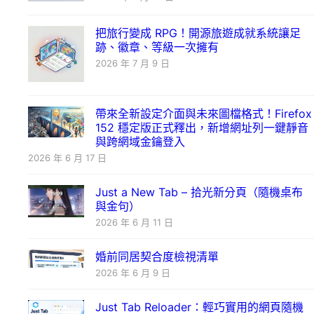
把旅行變成 RPG！開源旅遊成就系統讓足
跡、徽章、等級一次擁有
2026 年 7 月 9 日
帶來全新設定介面與未來圖檔格式！Firefox
152 穩定版正式釋出，新增網址列一鍵靜音
與跨網域金鑰登入
2026 年 6 月 17 日
Just a New Tab – 拾光新分頁（隨機桌布
與金句）
2026 年 6 月 11 日
婚前同居契合度檢視清單
2026 年 6 月 9 日
Just Tab Reloader：輕巧實用的網頁隨機