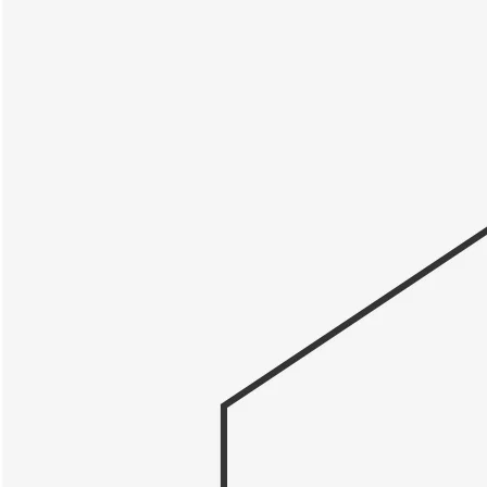
永遠的真田幸村
2007 年 6 月
Collablog 是一個
PHP語言撰寫，並搭配…