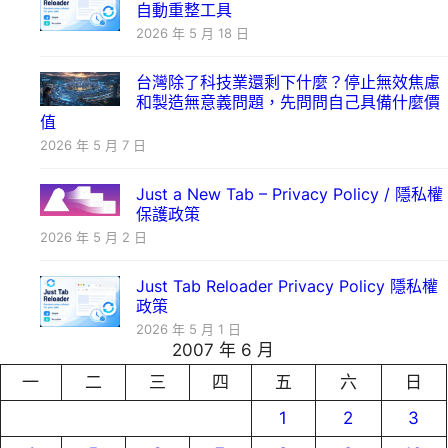
自動重整工具
2026 年 5 月 18 日
台灣除了科技業還剩下什麼？停止無效焦慮
和製造無意義問題，先問問自己具備什麼價
值
2026 年 5 月 7 日
Just a New Tab – Privacy Policy / 隱私權
保護政策
2026 年 5 月 2 日
Just Tab Reloader Privacy Policy 隱私權
政策
2026 年 5 月 1 日
2007 年 6 月
一
二
三
四
五
六
日
1
2
3