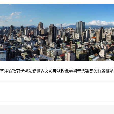
事評論
教育學習
法務世界
文藝春秋
影像藝術
音樂饗宴
美食饕餮
動