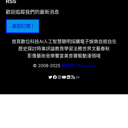
RSS
歡迎追蹤我們的最新消息
歡迎訂閱 !
首頁
數位科技
AI人工智慧
聰明採購
電子娛樂
自遊自在
歷史探討
時事評論
教育學習
法務世界
文藝春秋
影像藝術
音樂饗宴
美食饕餮
動漫領域
© 2008-2025
優格網 Yblog.org
X
Facebook
Instagram
YouTube
LinkedIn
RSS 資訊提供
連結