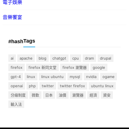
電子娛樂
音樂饗宴
Tags
#hash
ai
apache
blog
chatgpt
cpu
dram
drupal
firefox
firefox 新同文堂
firefox 瀏覽器
google
gpt-4
linux
linux ubuntu
mysql
nvidia
ogame
openai
php
twitter
twitter firefox
ubuntu linux
分級制度
微軟
日本
油價
瀏覽器
經濟
資安
輸入法