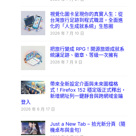
視覺化圖卡呈現你的真實人生：從
台灣旅行足跡到程式職涯，全面進
化的「人生成就系統」生態圈
2026 年 7 月 10 日
把旅行變成 RPG！開源旅遊成就系
統讓足跡、徽章、等級一次擁有
2026 年 7 月 9 日
帶來全新設定介面與未來圖檔格
式！Firefox 152 穩定版正式釋出，
新增網址列一鍵靜音與跨網域金鑰
登入
2026 年 6 月 17 日
Just a New Tab – 拾光新分頁（隨
機桌布與金句）