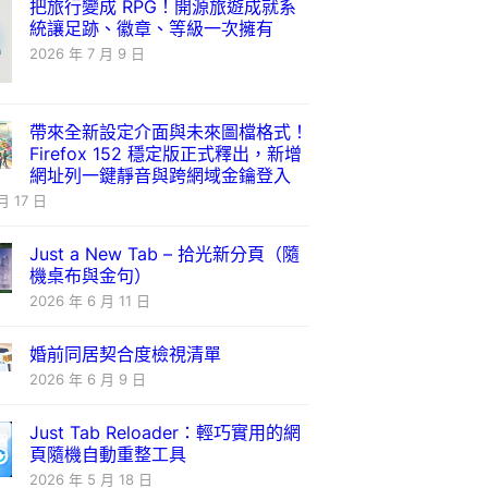
把旅行變成 RPG！開源旅遊成就系
統讓足跡、徽章、等級一次擁有
2026 年 7 月 9 日
帶來全新設定介面與未來圖檔格式！
Firefox 152 穩定版正式釋出，新增
網址列一鍵靜音與跨網域金鑰登入
月 17 日
Just a New Tab – 拾光新分頁（隨
機桌布與金句）
2026 年 6 月 11 日
婚前同居契合度檢視清單
2026 年 6 月 9 日
Just Tab Reloader：輕巧實用的網
頁隨機自動重整工具
2026 年 5 月 18 日