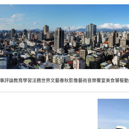
事評論
教育學習
法務世界
文藝春秋
影像藝術
音樂饗宴
美食饕餮
動