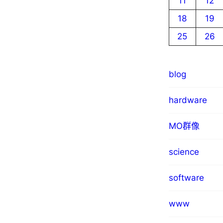
11
12
18
19
25
26
blog
hardware
MO群像
science
software
www