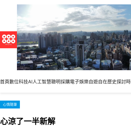
跳
至
主
要
內
容
首頁
數位科技
AI人工智慧
聰明採購
電子娛樂
自遊自在
歷史探討
時
心情隨筆
心涼了一半新解