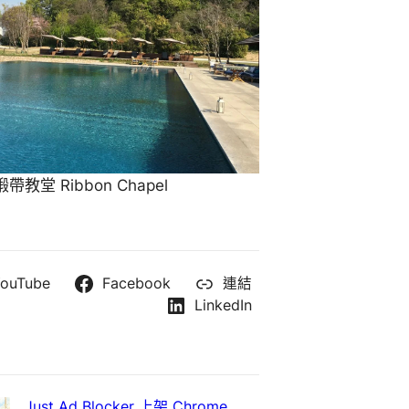
教堂 Ribbon Chapel
ouTube
Facebook
連結
LinkedIn
Just Ad Blocker 上架 Chrome