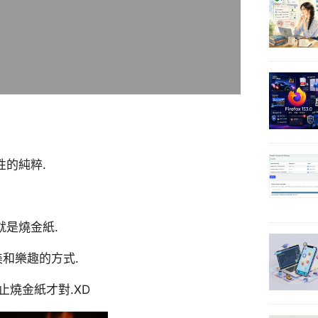
性的純粹.
就是燒金紙.
和樂趣的方式.
止燒金紙才對.XD