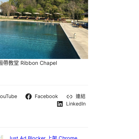
教堂 Ribbon Chapel
ouTube
Facebook
連結
LinkedIn
Just Ad Blocker 上架 Chrome