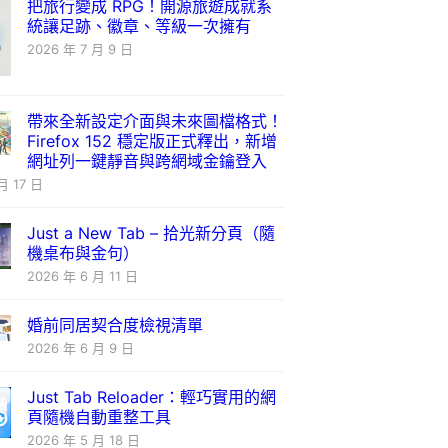
把旅行變成 RPG！開源旅遊成就系
統讓足跡、徽章、等級一次擁有
2026 年 7 月 9 日
帶來全新設定介面與未來圖檔格式！
Firefox 152 穩定版正式釋出，新增
網址列一鍵靜音與跨網域金鑰登入
月 17 日
Just a New Tab – 拾光新分頁（隨
機桌布與金句）
2026 年 6 月 11 日
婚前同居契合度檢視清單
2026 年 6 月 9 日
Just Tab Reloader：輕巧實用的網
頁隨機自動重整工具
2026 年 5 月 18 日