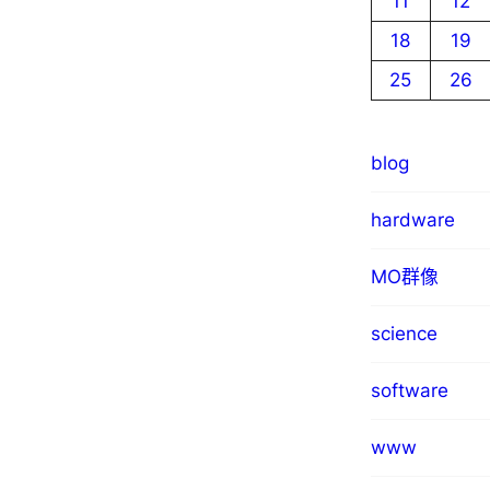
11
12
18
19
25
26
blog
hardware
MO群像
science
software
www