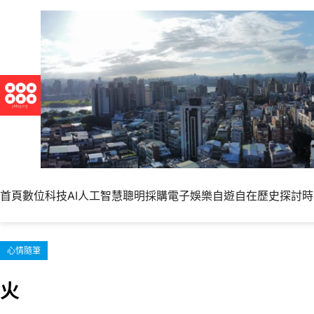
跳
至
主
要
內
容
首頁
數位科技
AI人工智慧
聰明採購
電子娛樂
自遊自在
歷史探討
時
心情隨筆
火