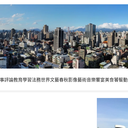
事評論
教育學習
法務世界
文藝春秋
影像藝術
音樂饗宴
美食饕餮
動