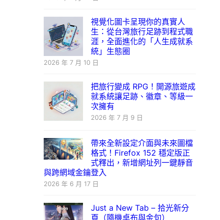
視覺化圖卡呈現你的真實人
生：從台灣旅行足跡到程式職
涯，全面進化的「人生成就系
統」生態圈
2026 年 7 月 10 日
把旅行變成 RPG！開源旅遊成
就系統讓足跡、徽章、等級一
次擁有
2026 年 7 月 9 日
帶來全新設定介面與未來圖檔
格式！Firefox 152 穩定版正
式釋出，新增網址列一鍵靜音
與跨網域金鑰登入
2026 年 6 月 17 日
Just a New Tab – 拾光新分
頁（隨機桌布與金句）