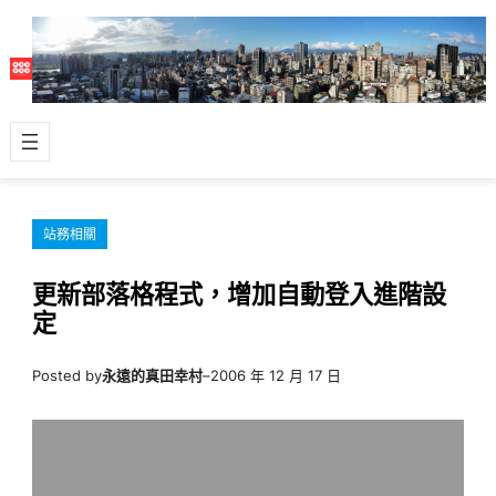
跳
至
主
要
內
容
站務相關
更新部落格程式，增加自動登入進階設
定
Posted by
永遠的真田幸村
–
2006 年 12 月 17 日