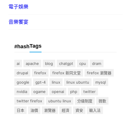
電子娛樂
音樂饗宴
Tags
#hash
ai
apache
blog
chatgpt
cpu
dram
drupal
firefox
firefox 新同文堂
firefox 瀏覽器
google
gpt-4
linux
linux ubuntu
mysql
nvidia
ogame
openai
php
twitter
twitter firefox
ubuntu linux
分級制度
微軟
日本
油價
瀏覽器
經濟
資安
輸入法