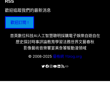
RSS
歡迎追蹤我們的最新消息
歡迎訂閱 !
首頁
數位科技
AI人工智慧
聰明採購
電子娛樂
自遊自在
歷史探討
時事評論
教育學習
法務世界
文藝春秋
影像藝術
音樂饗宴
美食饕餮
動漫領域
© 2008-2025
優格網 Yblog.org
X
Facebook
Instagram
YouTube
LinkedIn
RSS 資訊提供
連結