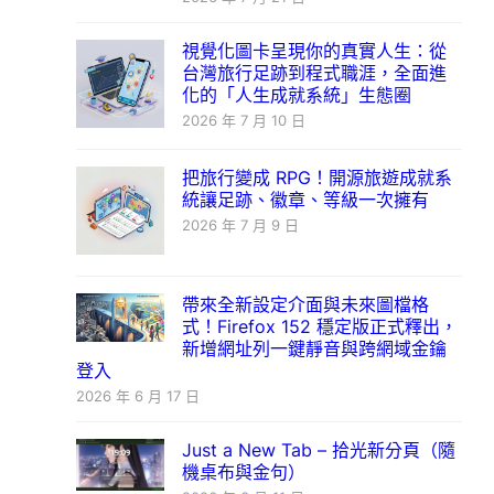
視覺化圖卡呈現你的真實人生：從
台灣旅行足跡到程式職涯，全面進
化的「人生成就系統」生態圈
2026 年 7 月 10 日
把旅行變成 RPG！開源旅遊成就系
統讓足跡、徽章、等級一次擁有
2026 年 7 月 9 日
帶來全新設定介面與未來圖檔格
式！Firefox 152 穩定版正式釋出，
新增網址列一鍵靜音與跨網域金鑰
登入
2026 年 6 月 17 日
Just a New Tab – 拾光新分頁（隨
機桌布與金句）