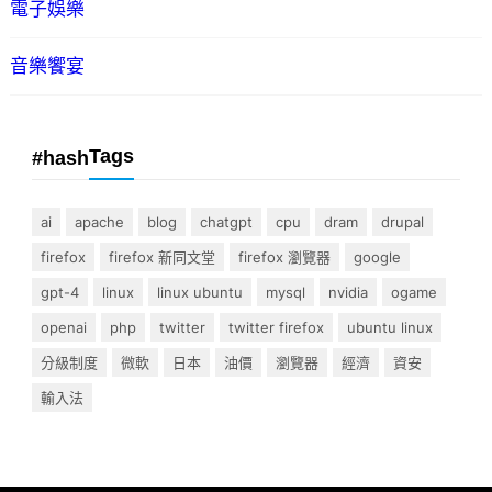
電子娛樂
音樂饗宴
Tags
#hash
ai
apache
blog
chatgpt
cpu
dram
drupal
firefox
firefox 新同文堂
firefox 瀏覽器
google
gpt-4
linux
linux ubuntu
mysql
nvidia
ogame
openai
php
twitter
twitter firefox
ubuntu linux
分級制度
微軟
日本
油價
瀏覽器
經濟
資安
輸入法