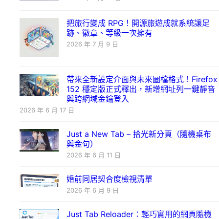
把旅行變成 RPG！開源旅遊成就系統讓足
跡、徽章、等級一次擁有
2026 年 7 月 9 日
帶來全新設定介面與未來圖檔格式！Firefox
152 穩定版正式釋出，新增網址列一鍵靜音
與跨網域金鑰登入
2026 年 6 月 17 日
Just a New Tab – 拾光新分頁（隨機桌布
與金句）
2026 年 6 月 11 日
婚前同居契合度檢視清單
2026 年 6 月 9 日
Just Tab Reloader：輕巧實用的網頁隨機