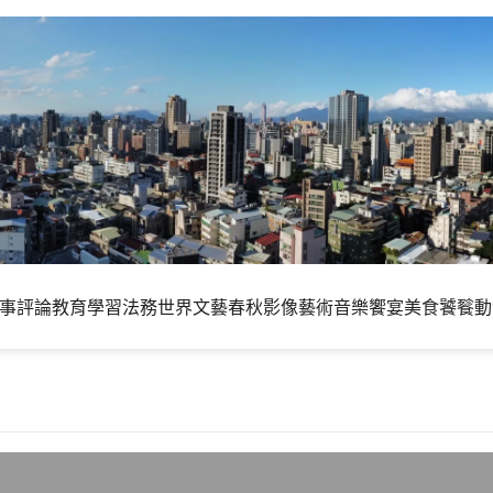
事評論
教育學習
法務世界
文藝春秋
影像藝術
音樂饗宴
美食饕餮
動
想好架構容易做