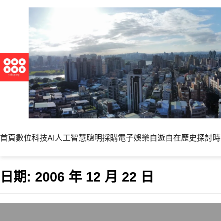
首頁
數位科技
AI人工智慧
聰明採購
電子娛樂
自遊自在
歷史探討
時
日期:
2006 年 12 月 22 日
首頁次頁學問大，