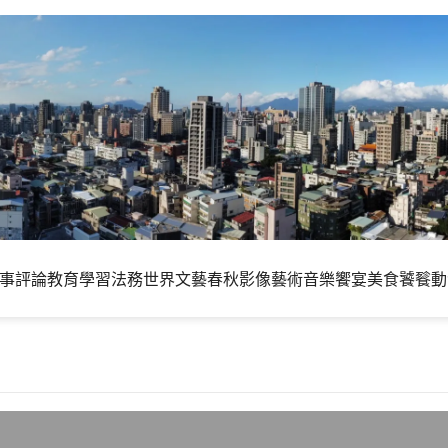
事評論
教育學習
法務世界
文藝春秋
影像藝術
音樂饗宴
美食饕餮
動
設置居家監控環境系統