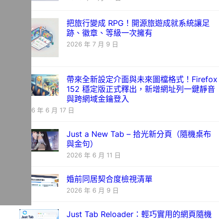
把旅行變成 RPG！開源旅遊成就系統讓足
跡、徽章、等級一次擁有
2026 年 7 月 9 日
帶來全新設定介面與未來圖檔格式！Firefox
152 穩定版正式釋出，新增網址列一鍵靜音
與跨網域金鑰登入
2026 年 6 月 17 日
Just a New Tab – 拾光新分頁（隨機桌布
與金句）
2026 年 6 月 11 日
婚前同居契合度檢視清單
2026 年 6 月 9 日
Just Tab Reloader：輕巧實用的網頁隨機