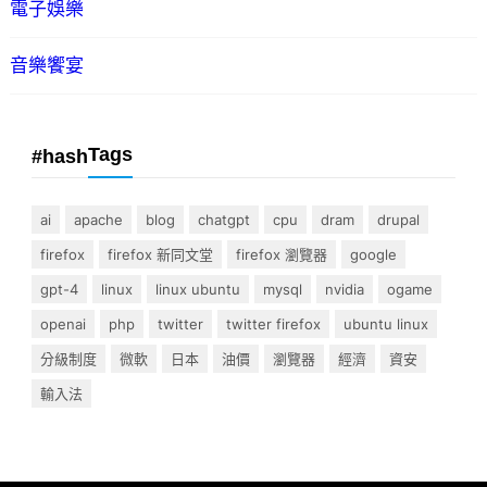
電子娛樂
音樂饗宴
Tags
#hash
ai
apache
blog
chatgpt
cpu
dram
drupal
firefox
firefox 新同文堂
firefox 瀏覽器
google
gpt-4
linux
linux ubuntu
mysql
nvidia
ogame
openai
php
twitter
twitter firefox
ubuntu linux
分級制度
微軟
日本
油價
瀏覽器
經濟
資安
輸入法