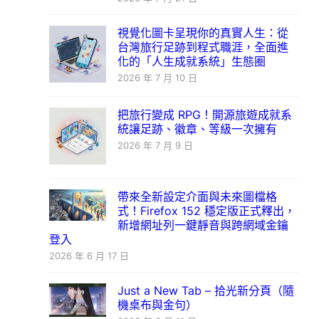
視覺化圖卡呈現你的真實人生：從
台灣旅行足跡到程式職涯，全面進
化的「人生成就系統」生態圈
2026 年 7 月 10 日
把旅行變成 RPG！開源旅遊成就系
統讓足跡、徽章、等級一次擁有
2026 年 7 月 9 日
帶來全新設定介面與未來圖檔格
式！Firefox 152 穩定版正式釋出，
新增網址列一鍵靜音與跨網域金鑰
登入
2026 年 6 月 17 日
Just a New Tab – 拾光新分頁（隨
機桌布與金句）