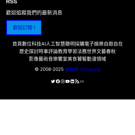
RSS
歡迎追蹤我們的最新消息
歡迎訂閱 !
首頁
數位科技
AI人工智慧
聰明採購
電子娛樂
自遊自在
歷史探討
時事評論
教育學習
法務世界
文藝春秋
影像藝術
音樂饗宴
美食饕餮
動漫領域
© 2008-2025
優格網 Yblog.org
X
Facebook
Instagram
YouTube
LinkedIn
RSS 資訊提供
連結