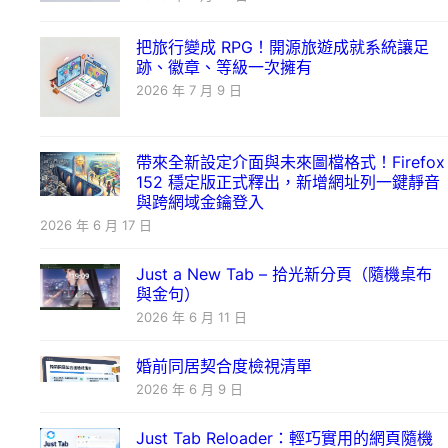
把旅行變成 RPG！開源旅遊成就系統讓足
跡、徽章、等級一次擁有
2026 年 7 月 9 日
帶來全新設定介面與未來圖檔格式！Firefox
152 穩定版正式釋出，新增網址列一鍵靜音
與跨網域金鑰登入
2026 年 6 月 17 日
Just a New Tab – 拾光新分頁（隨機桌布
與金句）
2026 年 6 月 11 日
婚前同居契合度檢視清單
2026 年 6 月 9 日
Just Tab Reloader：輕巧實用的網頁隨機