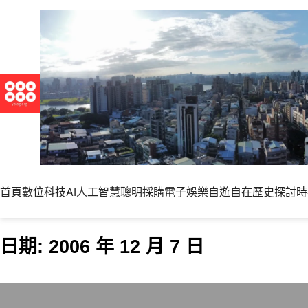
首頁
數位科技
AI人工智慧
聰明採購
電子娛樂
自遊自在
歷史探討
時
日期:
2006 年 12 月 7 日
全球網域數破1億，2