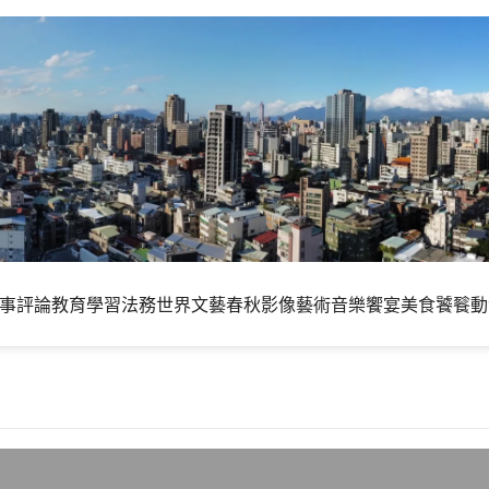
事評論
教育學習
法務世界
文藝春秋
影像藝術
音樂饗宴
美食饕餮
動
006年增率達41.5％