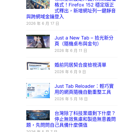
格式！Firefox 152 穩定版正
式釋出，新增網址列一鍵靜音
與跨網域金鑰登入
2026 年 6 月 17 日
Just a New Tab – 拾光新分
頁（隨機桌布與金句）
2026 年 6 月 11 日
婚前同居契合度檢視清單
2026 年 6 月 9 日
Just Tab Reloader：輕巧實
用的網頁隨機自動重整工具
2026 年 5 月 18 日
台灣除了科技業還剩下什麼？
停止無效焦慮和製造無意義問
題，先問問自己具備什麼價值
2026 年 5 月 7 日