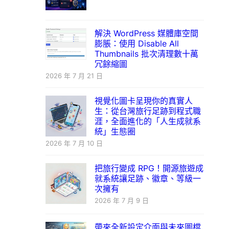
解決 WordPress 媒體庫空間
膨脹：使用 Disable All
Thumbnails 批次清理數十萬
冗餘縮圖
2026 年 7 月 21 日
視覺化圖卡呈現你的真實人
生：從台灣旅行足跡到程式職
涯，全面進化的「人生成就系
統」生態圈
2026 年 7 月 10 日
把旅行變成 RPG！開源旅遊成
就系統讓足跡、徽章、等級一
次擁有
2026 年 7 月 9 日
帶來全新設定介面與未來圖檔