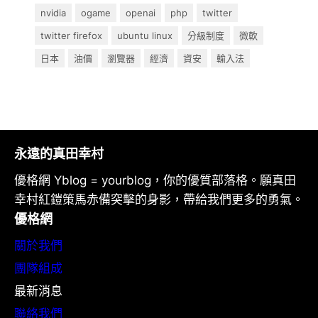
nvidia
ogame
openai
php
twitter
twitter firefox
ubuntu linux
分級制度
微軟
日本
油價
瀏覽器
經濟
資安
輸入法
永遠的真田幸村
優格網 Yblog = yourblog，你的優質部落格。願真田
幸村紅鎧策馬赤備突擊的身影，帶給我們更多的勇氣。
優格網
關於我們
團隊組成
最新消息
聯絡我們