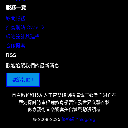
服務一覽
顧問服務
推薦網站:CyberQ
網站設計與建構
合作提案
RSS
歡迎追蹤我們的最新消息
歡迎訂閱 !
首頁
數位科技
AI人工智慧
聰明採購
電子娛樂
自遊自在
歷史探討
時事評論
教育學習
法務世界
文藝春秋
影像藝術
音樂饗宴
美食饕餮
動漫領域
© 2008-2025
優格網 Yblog.org