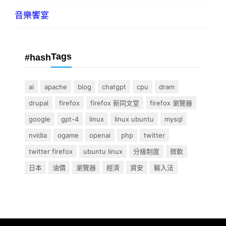
音樂饗宴
Tags
#hash
ai
apache
blog
chatgpt
cpu
dram
drupal
firefox
firefox 新同文堂
firefox 瀏覽器
google
gpt-4
linux
linux ubuntu
mysql
nvidia
ogame
openai
php
twitter
twitter firefox
ubuntu linux
分級制度
微軟
日本
油價
瀏覽器
經濟
資安
輸入法