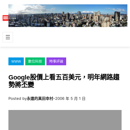
跳
至
主
要
內
容
WWW
數位科技
時事評論
Google股價上看五百美元，明年網路趨
勢將丕變
Posted by
永遠的真田幸村
–
2006 年 5 月 1 日