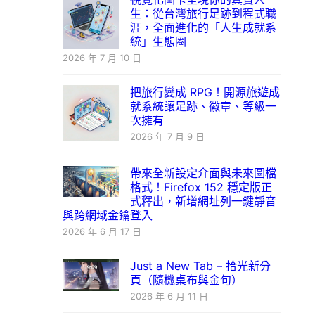
生：從台灣旅行足跡到程式職
涯，全面進化的「人生成就系
統」生態圈
2026 年 7 月 10 日
把旅行變成 RPG！開源旅遊成
就系統讓足跡、徽章、等級一
次擁有
2026 年 7 月 9 日
帶來全新設定介面與未來圖檔
格式！Firefox 152 穩定版正
式釋出，新增網址列一鍵靜音
與跨網域金鑰登入
2026 年 6 月 17 日
Just a New Tab – 拾光新分
頁（隨機桌布與金句）
2026 年 6 月 11 日