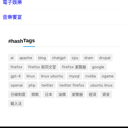
電子娛樂
音樂饗宴
Tags
#hash
ai
apache
blog
chatgpt
cpu
dram
drupal
firefox
firefox 新同文堂
firefox 瀏覽器
google
gpt-4
linux
linux ubuntu
mysql
nvidia
ogame
openai
php
twitter
twitter firefox
ubuntu linux
分級制度
微軟
日本
油價
瀏覽器
經濟
資安
輸入法