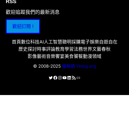
RSS
歡迎追蹤我們的最新消息
歡迎訂閱 !
首頁
數位科技
AI人工智慧
聰明採購
電子娛樂
自遊自在
歷史探討
時事評論
教育學習
法務世界
文藝春秋
影像藝術
音樂饗宴
美食饕餮
動漫領域
© 2008-2025
優格網 Yblog.org
X
Facebook
Instagram
YouTube
LinkedIn
RSS 資訊提供
連結