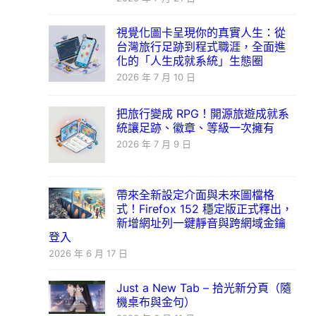
視覺化圖卡呈現你的真實人生：從
台灣旅行足跡到程式職涯，全面進
化的「人生成就系統」生態圈
2026 年 7 月 10 日
把旅行變成 RPG！開源旅遊成就系
統讓足跡、徽章、等級一次擁有
2026 年 7 月 9 日
帶來全新設定介面與未來圖檔格
式！Firefox 152 穩定版正式釋出，
新增網址列一鍵靜音與跨網域金鑰
登入
2026 年 6 月 17 日
Just a New Tab – 拾光新分頁（隨
機桌布與金句）