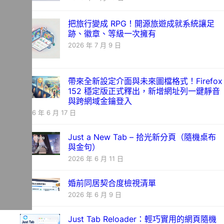
把旅行變成 RPG！開源旅遊成就系統讓足
跡、徽章、等級一次擁有
2026 年 7 月 9 日
帶來全新設定介面與未來圖檔格式！Firefox
152 穩定版正式釋出，新增網址列一鍵靜音
與跨網域金鑰登入
2026 年 6 月 17 日
Just a New Tab – 拾光新分頁（隨機桌布
與金句）
2026 年 6 月 11 日
婚前同居契合度檢視清單
2026 年 6 月 9 日
Just Tab Reloader：輕巧實用的網頁隨機