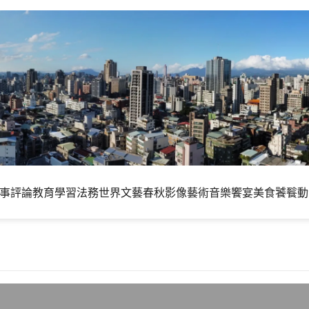
事評論
教育學習
法務世界
文藝春秋
影像藝術
音樂饗宴
美食饕餮
動