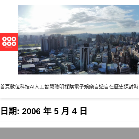
首頁
數位科技
AI人工智慧
聰明採購
電子娛樂
自遊自在
歷史探討
時
日期:
2006 年 5 月 4 日
卡神一點都不神