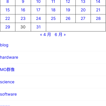
8
9
10
11
12
13
14
15
16
17
18
19
20
21
22
23
24
25
26
27
28
29
30
31
« 4 月
6 月 »
blog
hardware
MO群像
science
software