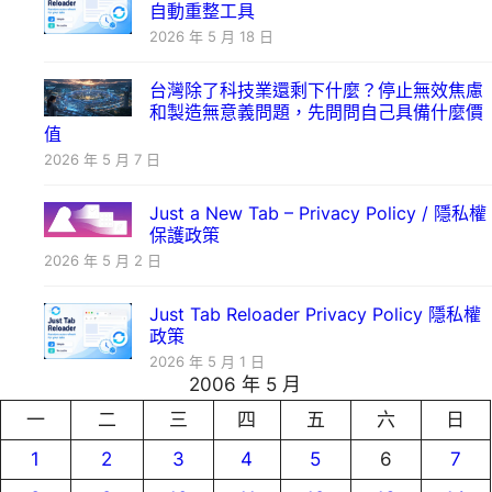
自動重整工具
2026 年 5 月 18 日
台灣除了科技業還剩下什麼？停止無效焦慮
和製造無意義問題，先問問自己具備什麼價
值
2026 年 5 月 7 日
Just a New Tab – Privacy Policy / 隱私權
保護政策
2026 年 5 月 2 日
Just Tab Reloader Privacy Policy 隱私權
政策
2026 年 5 月 1 日
2006 年 5 月
一
二
三
四
五
六
日
1
2
3
4
5
6
7