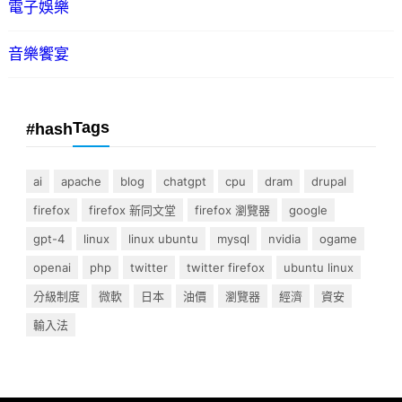
電子娛樂
音樂饗宴
Tags
#hash
ai
apache
blog
chatgpt
cpu
dram
drupal
firefox
firefox 新同文堂
firefox 瀏覽器
google
gpt-4
linux
linux ubuntu
mysql
nvidia
ogame
openai
php
twitter
twitter firefox
ubuntu linux
分級制度
微軟
日本
油價
瀏覽器
經濟
資安
輸入法