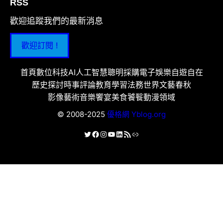
RSS
歡迎追蹤我們的最新消息
歡迎訂閱 !
首頁
數位科技
AI人工智慧
聰明採購
電子娛樂
自遊自在
歷史探討
時事評論
教育學習
法務世界
文藝春秋
影像藝術
音樂饗宴
美食饕餮
動漫領域
© 2008-2025
優格網 Yblog.org
X
Facebook
Instagram
YouTube
LinkedIn
RSS 資訊提供
連結