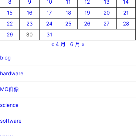
8
9
10
11
12
13
14
15
16
17
18
19
20
21
22
23
24
25
26
27
28
29
30
31
« 4 月
6 月 »
blog
hardware
MO群像
science
software