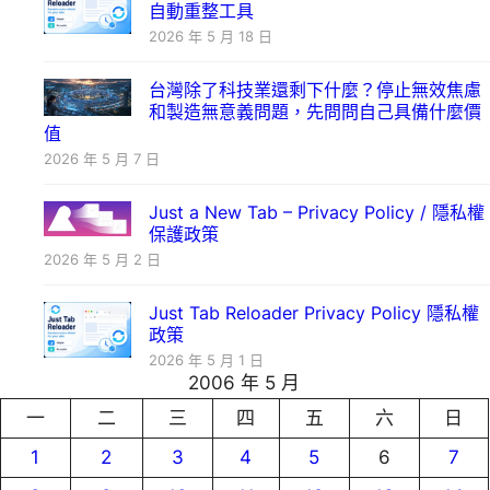
自動重整工具
2026 年 5 月 18 日
台灣除了科技業還剩下什麼？停止無效焦慮
和製造無意義問題，先問問自己具備什麼價
值
2026 年 5 月 7 日
Just a New Tab – Privacy Policy / 隱私權
保護政策
2026 年 5 月 2 日
Just Tab Reloader Privacy Policy 隱私權
政策
2026 年 5 月 1 日
2006 年 5 月
一
二
三
四
五
六
日
1
2
3
4
5
6
7