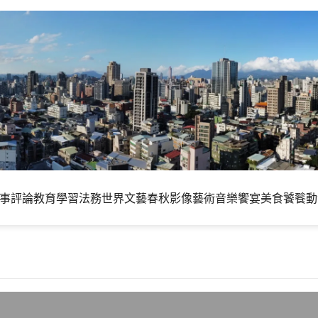
事評論
教育學習
法務世界
文藝春秋
影像藝術
音樂饗宴
美食饕餮
動
5億大關，中國電信市場概況