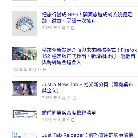
把旅行變成 RPG！開源旅遊成就系統讓足
跡、徽章、等級一次擁有
2026 年 7 月 9 日
帶來全新設定介面與未來圖檔格式！Firefox
152 穩定版正式釋出，新增網址列一鍵靜音
與跨網域金鑰登入
2026 年 6 月 17 日
Just a New Tab – 拾光新分頁（隨機桌布
與金句）
2026 年 6 月 11 日
婚前同居契合度檢視清單
2026 年 6 月 9 日
Just Tab Reloader：輕巧實用的網頁隨機