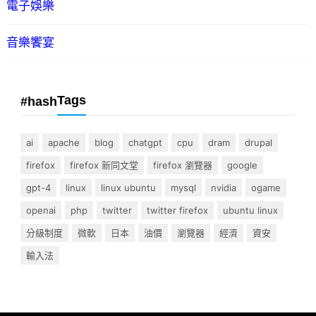
電子娛樂
音樂饗宴
Tags
#hash
ai
apache
blog
chatgpt
cpu
dram
drupal
firefox
firefox 新同文堂
firefox 瀏覽器
google
gpt-4
linux
linux ubuntu
mysql
nvidia
ogame
openai
php
twitter
twitter firefox
ubuntu linux
分級制度
微軟
日本
油價
瀏覽器
經濟
資安
輸入法