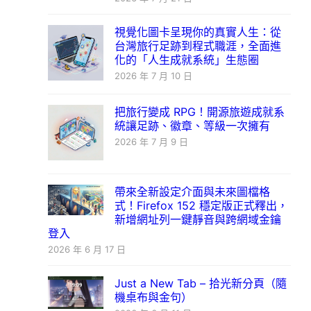
視覺化圖卡呈現你的真實人生：從
台灣旅行足跡到程式職涯，全面進
化的「人生成就系統」生態圈
2026 年 7 月 10 日
把旅行變成 RPG！開源旅遊成就系
統讓足跡、徽章、等級一次擁有
2026 年 7 月 9 日
帶來全新設定介面與未來圖檔格
式！Firefox 152 穩定版正式釋出，
新增網址列一鍵靜音與跨網域金鑰
登入
2026 年 6 月 17 日
Just a New Tab – 拾光新分頁（隨
機桌布與金句）