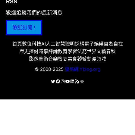
RSS
歡迎追蹤我們的最新消息
歡迎訂閱 !
首頁
數位科技
AI人工智慧
聰明採購
電子娛樂
自遊自在
歷史探討
時事評論
教育學習
法務世界
文藝春秋
影像藝術
音樂饗宴
美食饕餮
動漫領域
© 2008-2025
優格網 Yblog.org
X
Facebook
Instagram
YouTube
LinkedIn
RSS 資訊提供
連結