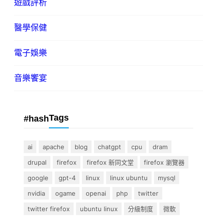
遊戲評析
醫學保健
電子娛樂
音樂饗宴
Tags
#hash
ai
apache
blog
chatgpt
cpu
dram
drupal
firefox
firefox 新同文堂
firefox 瀏覽器
google
gpt-4
linux
linux ubuntu
mysql
nvidia
ogame
openai
php
twitter
twitter firefox
ubuntu linux
分級制度
微軟