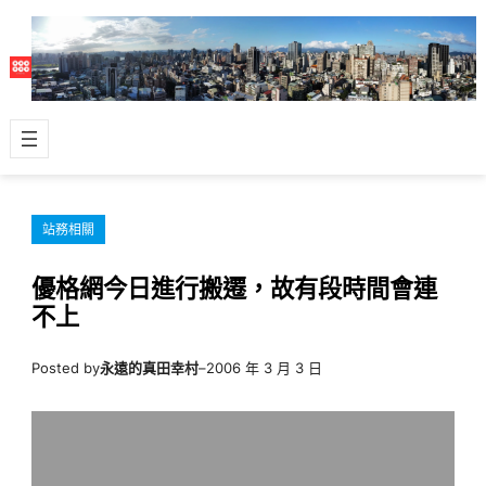
跳
至
主
要
內
容
站務相關
優格網今日進行搬遷，故有段時間會連
不上
Posted by
永遠的真田幸村
–
2006 年 3 月 3 日