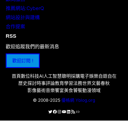
推薦網站:CyberQ
網站設計與建構
合作提案
RSS
歡迎追蹤我們的最新消息
歡迎訂閱 !
首頁
數位科技
AI人工智慧
聰明採購
電子娛樂
自遊自在
歷史探討
時事評論
教育學習
法務世界
文藝春秋
影像藝術
音樂饗宴
美食饕餮
動漫領域
© 2008-2025
優格網 Yblog.org
X
Facebook
Instagram
YouTube
LinkedIn
RSS 資訊提供
連結