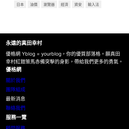
日本
油價
瀏覽器
經濟
資安
輸入法
永遠的真田幸村
優格網 Yblog = yourblog，你的優質部落格。願真田
幸村紅鎧策馬赤備突擊的身影，帶給我們更多的勇氣。
優格網
關於我們
團隊組成
最新消息
聯絡我們
服務一覽
顧問服務