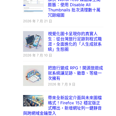
膨脹：使用 Disable All
Thumbnails 批次清理數十萬
冗餘縮圖
2026 年 7 月 21 日
視覺化圖卡呈現你的真實人
生：從台灣旅行足跡到程式職
涯，全面進化的「人生成就系
統」生態圈
2026 年 7 月 10 日
把旅行變成 RPG！開源旅遊成
就系統讓足跡、徽章、等級一
次擁有
2026 年 7 月 9 日
帶來全新設定介面與未來圖檔
格式！Firefox 152 穩定版正
式釋出，新增網址列一鍵靜音
與跨網域金鑰登入