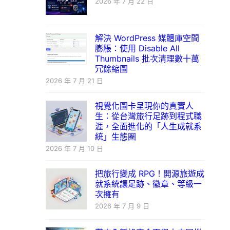
2026 年 7 月 22 日
解決 WordPress 媒體庫空間
膨脹：使用 Disable All
Thumbnails 批次清理數十萬
冗餘縮圖
2026 年 7 月 21 日
視覺化圖卡呈現你的真實人
生：從台灣旅行足跡到程式職
涯，全面進化的「人生成就系
統」生態圈
2026 年 7 月 10 日
把旅行變成 RPG！開源旅遊成
就系統讓足跡、徽章、等級一
次擁有
2026 年 7 月 9 日