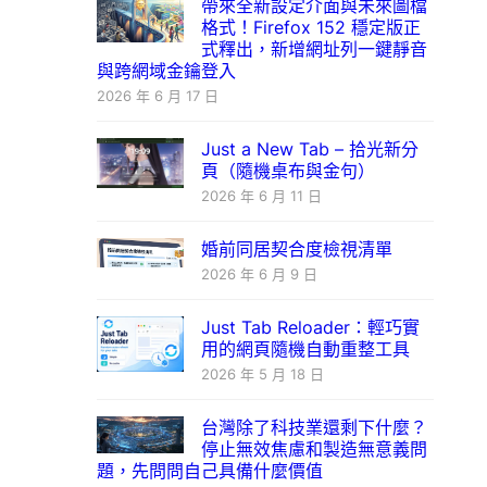
帶來全新設定介面與未來圖檔
格式！Firefox 152 穩定版正
式釋出，新增網址列一鍵靜音
與跨網域金鑰登入
2026 年 6 月 17 日
Just a New Tab – 拾光新分
頁（隨機桌布與金句）
2026 年 6 月 11 日
婚前同居契合度檢視清單
2026 年 6 月 9 日
Just Tab Reloader：輕巧實
用的網頁隨機自動重整工具
2026 年 5 月 18 日
台灣除了科技業還剩下什麼？
停止無效焦慮和製造無意義問
題，先問問自己具備什麼價值