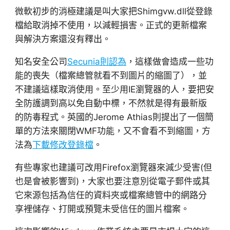
微軟初步的消極建議是叫大家把Shimgvw.dll從登錄
檔給取消掉不使用，以減輕損害。正式的更新檔案
與解決方案還沒有釋出。
知名安全公司
Secunia則認為
，這樣做會造成一些功
能的喪失（檔案總管就看不到圖片的縮圖了），並
不建議這樣取消使用。至少用IE瀏覽器的人，要把安
全防護調到高以免自動中標，不然就是得有最新版
的防毒程式。英國的Jerome Athias則提出了一個簡
單的方法來關閉WMF功能，又不會看不到縮圖，方
法為
下載修改登錄檔
。
有些專家也建議可改用Firefox瀏覽器來減少受害(但
也是會被影響到)，大家也要注意別從電子郵件或其
它來源包括為信任的資料夾或檔案總管中的網路分
享裡儲存、打開或預覽未受信任的圖片檔案。