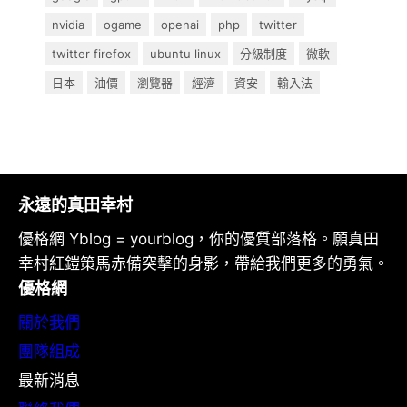
nvidia
ogame
openai
php
twitter
twitter firefox
ubuntu linux
分級制度
微軟
日本
油價
瀏覽器
經濟
資安
輸入法
永遠的真田幸村
優格網 Yblog = yourblog，你的優質部落格。願真田
幸村紅鎧策馬赤備突擊的身影，帶給我們更多的勇氣。
優格網
關於我們
團隊組成
最新消息