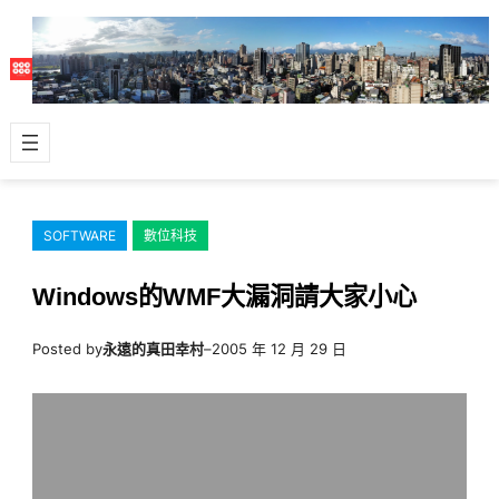
跳
至
主
要
內
容
SOFTWARE
數位科技
Windows的WMF大漏洞請大家小心
Posted by
永遠的真田幸村
–
2005 年 12 月 29 日