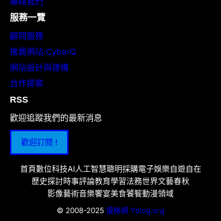
聯絡我們
服務一覽
顧問服務
推薦網站:CyberQ
網站設計與建構
合作提案
RSS
歡迎追蹤我們的最新消息
歡迎訂閱 !
首頁
數位科技
AI人工智慧
聰明採購
電子娛樂
自遊自在
歷史探討
時事評論
教育學習
法務世界
文藝春秋
影像藝術
音樂饗宴
美食饕餮
動漫領域
© 2008-2025
優格網 Yblog.org