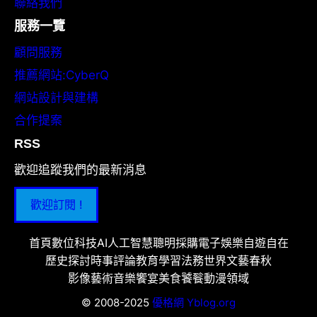
聯絡我們
服務一覽
顧問服務
推薦網站:CyberQ
網站設計與建構
合作提案
RSS
歡迎追蹤我們的最新消息
歡迎訂閱 !
首頁
數位科技
AI人工智慧
聰明採購
電子娛樂
自遊自在
歷史探討
時事評論
教育學習
法務世界
文藝春秋
影像藝術
音樂饗宴
美食饕餮
動漫領域
© 2008-2025
優格網 Yblog.org