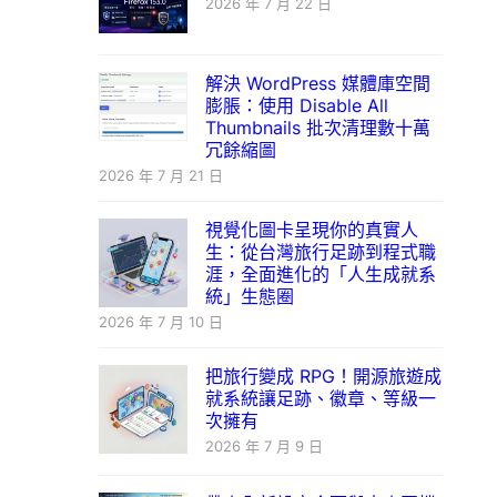
2026 年 7 月 22 日
解決 WordPress 媒體庫空間
膨脹：使用 Disable All
Thumbnails 批次清理數十萬
冗餘縮圖
2026 年 7 月 21 日
視覺化圖卡呈現你的真實人
生：從台灣旅行足跡到程式職
涯，全面進化的「人生成就系
統」生態圈
2026 年 7 月 10 日
把旅行變成 RPG！開源旅遊成
就系統讓足跡、徽章、等級一
次擁有
2026 年 7 月 9 日