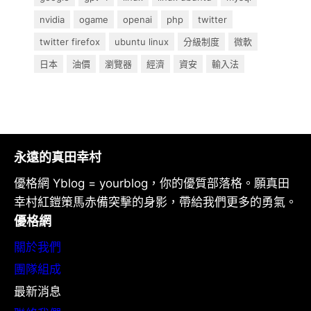
nvidia
ogame
openai
php
twitter
twitter firefox
ubuntu linux
分級制度
微軟
日本
油價
瀏覽器
經濟
資安
輸入法
永遠的真田幸村
優格網 Yblog = yourblog，你的優質部落格。願真田
幸村紅鎧策馬赤備突擊的身影，帶給我們更多的勇氣。
優格網
關於我們
團隊組成
最新消息