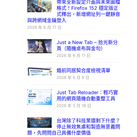
帶來全新設定介面與未來圖檔
格式！Firefox 152 穩定版正
式釋出，新增網址列一鍵靜音
與跨網域金鑰登入
2026 年 6 月 17 日
Just a New Tab – 拾光新分
頁（隨機桌布與金句）
2026 年 6 月 11 日
婚前同居契合度檢視清單
2026 年 6 月 9 日
Just Tab Reloader：輕巧實
用的網頁隨機自動重整工具
2026 年 5 月 18 日
台灣除了科技業還剩下什麼？
停止無效焦慮和製造無意義問
題，先問問自己具備什麼價值