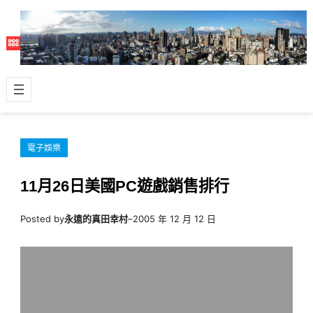
跳
至
主
要
內
容
電子娛樂
11月26日美國PC遊戲銷售排行
Posted by
永遠的真田幸村
–
2005 年 12 月 12 日