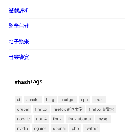
遊戲評析
醫學保健
電子娛樂
音樂饗宴
Tags
#hash
ai
apache
blog
chatgpt
cpu
dram
drupal
firefox
firefox 新同文堂
firefox 瀏覽器
google
gpt-4
linux
linux ubuntu
mysql
nvidia
ogame
openai
php
twitter