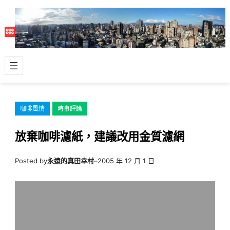
跳
至
主
要
內
容
咖啡風情
時事評論
放棄咖啡濾紙，建議改用金質濾網
Posted by
永遠的真田幸村
–
2005 年 12 月 1 日