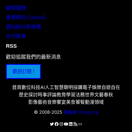
顧問服務
推薦網站:CyberQ
網站設計與建構
合作提案
RSS
歡迎追蹤我們的最新消息
歡迎訂閱 !
首頁
數位科技
AI人工智慧
聰明採購
電子娛樂
自遊自在
歷史探討
時事評論
教育學習
法務世界
文藝春秋
影像藝術
音樂饗宴
美食饕餮
動漫領域
© 2008-2025
優格網 Yblog.org
X
Facebook
Instagram
YouTube
LinkedIn
RSS 資訊提供
連結