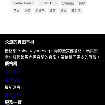
twitter firefox
ubuntu linux
分級制度
微軟
日本
油價
瀏覽器
經濟
資安
輸入法
永遠的真田幸村
優格網 Yblog = yourblog，你的優質部落格。願真田
幸村紅鎧策馬赤備突擊的身影，帶給我們更多的勇氣。
優格網
關於我們
團隊組成
最新消息
聯絡我們
服務一覽