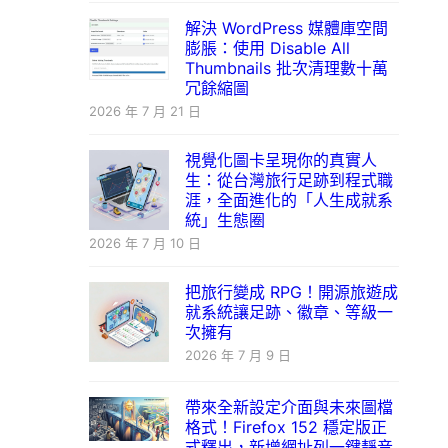
解決 WordPress 媒體庫空間
膨脹：使用 Disable All
Thumbnails 批次清理數十萬
冗餘縮圖
2026 年 7 月 21 日
視覺化圖卡呈現你的真實人
生：從台灣旅行足跡到程式職
涯，全面進化的「人生成就系
統」生態圈
2026 年 7 月 10 日
把旅行變成 RPG！開源旅遊成
就系統讓足跡、徽章、等級一
次擁有
2026 年 7 月 9 日
帶來全新設定介面與未來圖檔
格式！Firefox 152 穩定版正
式釋出，新增網址列一鍵靜音