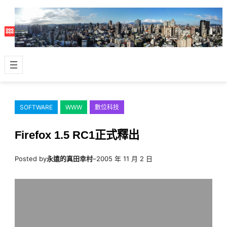
跳
至
主
要
內
容
SOFTWARE
WWW
數位科技
Firefox 1.5 RC1正式釋出
Posted by
永遠的真田幸村
–
2005 年 11 月 2 日