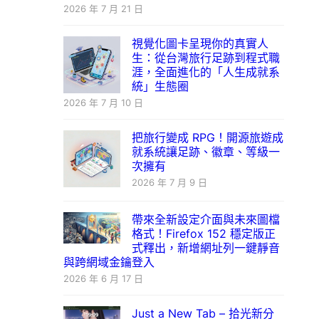
2026 年 7 月 21 日
視覺化圖卡呈現你的真實人
生：從台灣旅行足跡到程式職
涯，全面進化的「人生成就系
統」生態圈
2026 年 7 月 10 日
把旅行變成 RPG！開源旅遊成
就系統讓足跡、徽章、等級一
次擁有
2026 年 7 月 9 日
帶來全新設定介面與未來圖檔
格式！Firefox 152 穩定版正
式釋出，新增網址列一鍵靜音
與跨網域金鑰登入
2026 年 6 月 17 日
Just a New Tab – 拾光新分