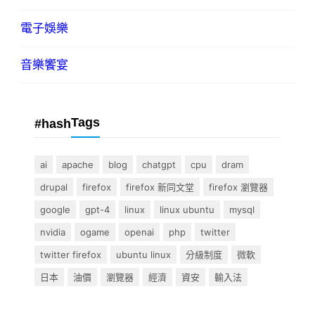
電子娛樂
音樂饗宴
Tags
#hash
ai
apache
blog
chatgpt
cpu
dram
drupal
firefox
firefox 新同文堂
firefox 瀏覽器
google
gpt-4
linux
linux ubuntu
mysql
nvidia
ogame
openai
php
twitter
twitter firefox
ubuntu linux
分級制度
微軟
日本
油價
瀏覽器
經濟
資安
輸入法