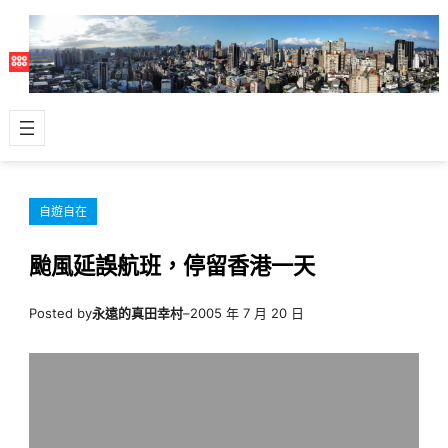
跳
至
主
要
內
容
自遊自在
颱風延誤航班，停留香港一天
Posted by
永遠的真田幸村
–
2005 年 7 月 20 日