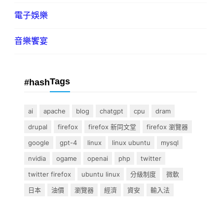
電子娛樂
音樂饗宴
Tags
#hash
ai
apache
blog
chatgpt
cpu
dram
drupal
firefox
firefox 新同文堂
firefox 瀏覽器
google
gpt-4
linux
linux ubuntu
mysql
nvidia
ogame
openai
php
twitter
twitter firefox
ubuntu linux
分級制度
微軟
日本
油價
瀏覽器
經濟
資安
輸入法