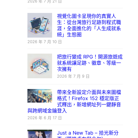
2026 年 7 月 21 日
視覺化圖卡呈現你的真實人
生：從台灣旅行足跡到程式職
涯，全面進化的「人生成就系
統」生態圈
2026 年 7 月 10 日
把旅行變成 RPG！開源旅遊成
就系統讓足跡、徽章、等級一
次擁有
2026 年 7 月 9 日
帶來全新設定介面與未來圖檔
格式！Firefox 152 穩定版正
式釋出，新增網址列一鍵靜音
與跨網域金鑰登入
2026 年 6 月 17 日
Just a New Tab – 拾光新分