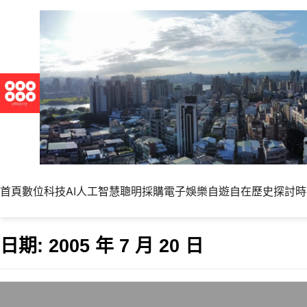
首頁
數位科技
AI人工智慧
聰明採購
電子娛樂
自遊自在
歷史探討
時
日期:
2005 年 7 月 20 日
颱風延誤航班，停