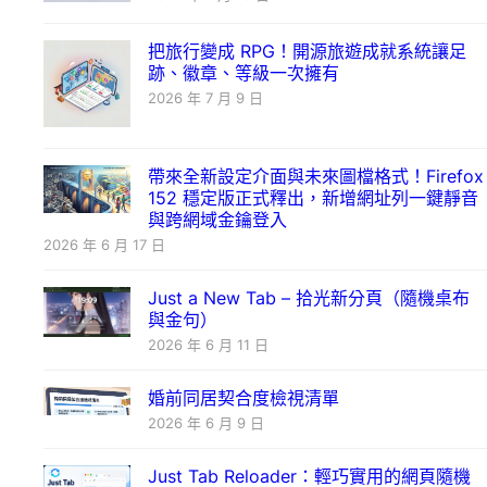
把旅行變成 RPG！開源旅遊成就系統讓足
跡、徽章、等級一次擁有
2026 年 7 月 9 日
帶來全新設定介面與未來圖檔格式！Firefox
152 穩定版正式釋出，新增網址列一鍵靜音
與跨網域金鑰登入
2026 年 6 月 17 日
Just a New Tab – 拾光新分頁（隨機桌布
與金句）
2026 年 6 月 11 日
婚前同居契合度檢視清單
2026 年 6 月 9 日
Just Tab Reloader：輕巧實用的網頁隨機