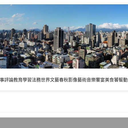
事評論
教育學習
法務世界
文藝春秋
影像藝術
音樂饗宴
美食饕餮
動
留香港一天