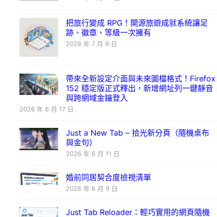
把旅行變成 RPG！開源旅遊成就系統讓足
跡、徽章、等級一次擁有
2026 年 7 月 9 日
帶來全新設定介面與未來圖檔格式！Firefox
152 穩定版正式釋出，新增網址列一鍵靜音
與跨網域金鑰登入
2026 年 6 月 17 日
Just a New Tab – 拾光新分頁（隨機桌布
與金句）
2026 年 6 月 11 日
婚前同居契合度檢視清單
2026 年 6 月 9 日
Just Tab Reloader：輕巧實用的網頁隨機