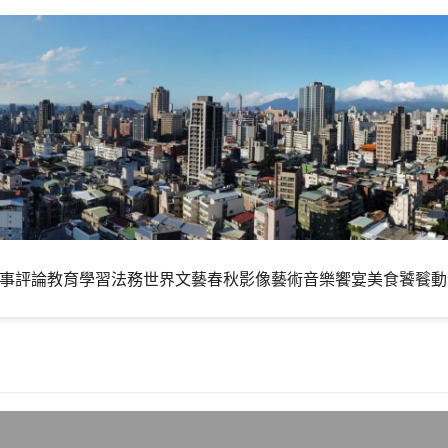
事評論
教育學習
法務世界
文藝春秋
影像藝術
音樂饗宴
美食饕餮
動
正常