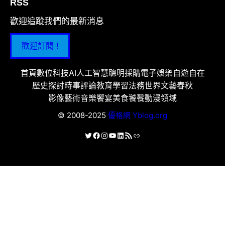
RSS
歡迎追蹤我們的最新消息
歡迎訂閱 !
首頁
數位科技
AI人工智慧
聰明採購
電子娛樂
自遊自在
歷史探討
時事評論
教育學習
法務世界
文藝春秋
影像藝術
音樂饗宴
美食饕餮
動漫領域
© 2008-2025
優格網 Yblog.org
X
Facebook
Instagram
YouTube
LinkedIn
RSS 資訊提供
連結