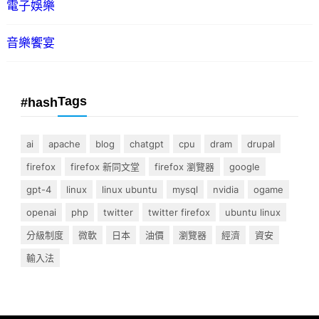
電子娛樂
音樂饗宴
Tags
#hash
ai
apache
blog
chatgpt
cpu
dram
drupal
firefox
firefox 新同文堂
firefox 瀏覽器
google
gpt-4
linux
linux ubuntu
mysql
nvidia
ogame
openai
php
twitter
twitter firefox
ubuntu linux
分級制度
微軟
日本
油價
瀏覽器
經濟
資安
輸入法