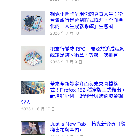
視覺化圖卡呈現你的真實人生：從
台灣旅行足跡到程式職涯，全面進
化的「人生成就系統」生態圈
2026 年 7 月 10 日
把旅行變成 RPG！開源旅遊成就系
統讓足跡、徽章、等級一次擁有
2026 年 7 月 9 日
帶來全新設定介面與未來圖檔格
式！Firefox 152 穩定版正式釋出，
新增網址列一鍵靜音與跨網域金鑰
登入
2026 年 6 月 17 日
Just a New Tab – 拾光新分頁（隨
機桌布與金句）