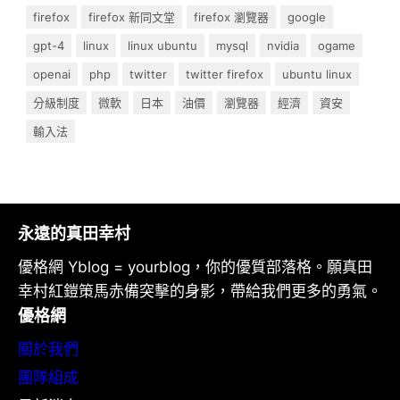
firefox
firefox 新同文堂
firefox 瀏覽器
google
gpt-4
linux
linux ubuntu
mysql
nvidia
ogame
openai
php
twitter
twitter firefox
ubuntu linux
分級制度
微軟
日本
油價
瀏覽器
經濟
資安
輸入法
永遠的真田幸村
優格網 Yblog = yourblog，你的優質部落格。願真田
幸村紅鎧策馬赤備突擊的身影，帶給我們更多的勇氣。
優格網
關於我們
團隊組成