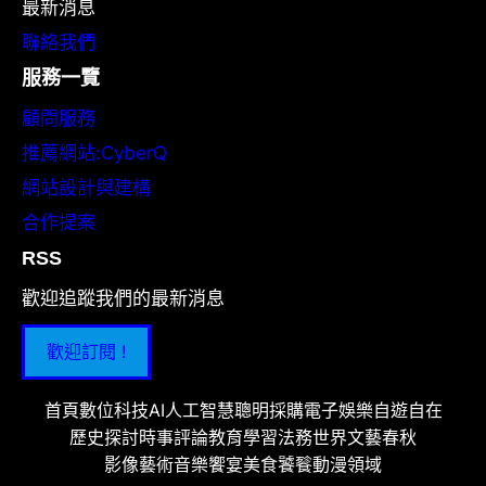
最新消息
聯絡我們
服務一覽
顧問服務
推薦網站:CyberQ
網站設計與建構
合作提案
RSS
歡迎追蹤我們的最新消息
歡迎訂閱 !
首頁
數位科技
AI人工智慧
聰明採購
電子娛樂
自遊自在
歷史探討
時事評論
教育學習
法務世界
文藝春秋
影像藝術
音樂饗宴
美食饕餮
動漫領域