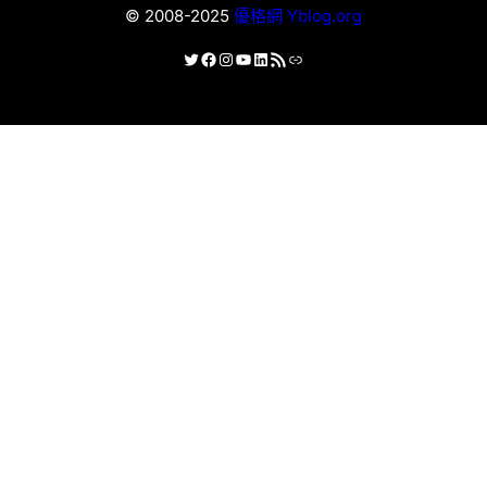
© 2008-2025
優格網 Yblog.org
X
Facebook
Instagram
YouTube
LinkedIn
RSS 資訊提供
連結