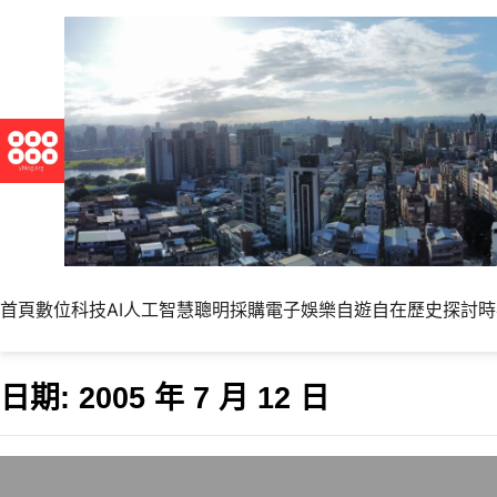
首頁
數位科技
AI人工智慧
聰明採購
電子娛樂
自遊自在
歷史探討
時
日期:
2005 年 7 月 12 日
哇，老師又上電視