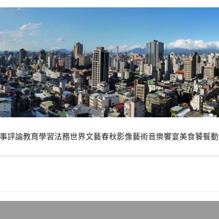
事評論
教育學習
法務世界
文藝春秋
影像藝術
音樂饗宴
美食饕餮
動
了