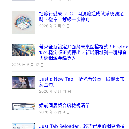
把旅行變成 RPG！開源旅遊成就系統讓足
跡、徽章、等級一次擁有
2026 年 7 月 9 日
帶來全新設定介面與未來圖檔格式！Firefox
152 穩定版正式釋出，新增網址列一鍵靜音
與跨網域金鑰登入
2026 年 6 月 17 日
Just a New Tab – 拾光新分頁（隨機桌布
與金句）
2026 年 6 月 11 日
婚前同居契合度檢視清單
2026 年 6 月 9 日
Just Tab Reloader：輕巧實用的網頁隨機