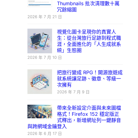
Thumbnails 批次清理數十萬
冗餘縮圖
2026 年 7 月 21 日
視覺化圖卡呈現你的真實人
生：從台灣旅行足跡到程式職
涯，全面進化的「人生成就系
統」生態圈
2026 年 7 月 10 日
把旅行變成 RPG！開源旅遊成
就系統讓足跡、徽章、等級一
次擁有
2026 年 7 月 9 日
帶來全新設定介面與未來圖檔
格式！Firefox 152 穩定版正
式釋出，新增網址列一鍵靜音
與跨網域金鑰登入
2026 年 6 月 17 日