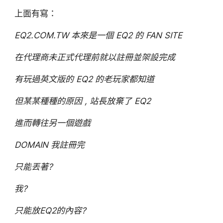
上面有寫：
EQ2.COM.TW 本來是一個 EQ2 的 FAN SITE
在代理商未正式代理前就以註冊並架設完成
有玩過英文版的 EQ2 的老玩家都知道
但某某種種的原因 , 站長放棄了 EQ2
進而轉往另一個遊戲
DOMAIN 我註冊完
只能丟著?
我?
只能放EQ2的內容?