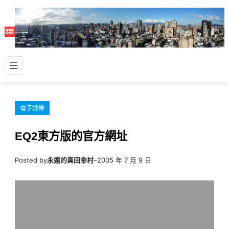
跳
至
主
要
內
容
電子娛樂
EQ2東方版的官方網址
Posted by
永遠的真田幸村
–
2005 年 7 月 9 日