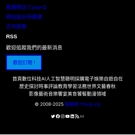
推薦網站:CyberQ
網站設計與建構
合作提案
RSS
歡迎追蹤我們的最新消息
歡迎訂閱 !
首頁
數位科技
AI人工智慧
聰明採購
電子娛樂
自遊自在
歷史探討
時事評論
教育學習
法務世界
文藝春秋
影像藝術
音樂饗宴
美食饕餮
動漫領域
© 2008-2025
優格網 Yblog.org
X
Facebook
Instagram
YouTube
LinkedIn
RSS 資訊提供
連結