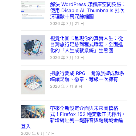
解決 WordPress 媒體庫空間膨脹：
使用 Disable All Thumbnails 批次
清理數十萬冗餘縮圖
2026 年 7 月 21 日
視覺化圖卡呈現你的真實人生：從
台灣旅行足跡到程式職涯，全面進
化的「人生成就系統」生態圈
2026 年 7 月 10 日
把旅行變成 RPG！開源旅遊成就系
統讓足跡、徽章、等級一次擁有
2026 年 7 月 9 日
帶來全新設定介面與未來圖檔格
式！Firefox 152 穩定版正式釋出，
新增網址列一鍵靜音與跨網域金鑰
登入
2026 年 6 月 17 日