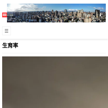
生育率
從台灣榮登全球最低總和生育率看台灣社
會人口危機
2009 年 9 月 20 日
美國人口資料辦公室(Population
Reference Bureau，這是個非營利組
織，非官方機構)日前…