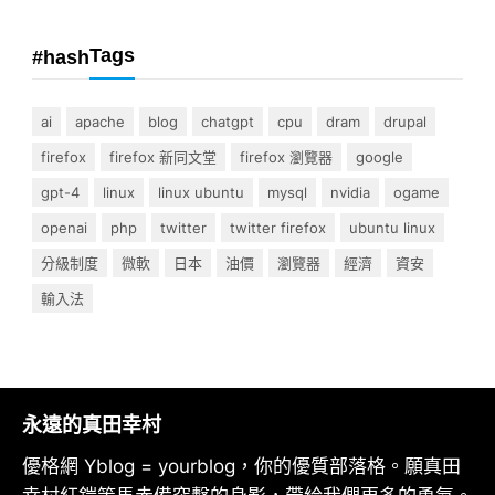
Tags
#hash
ai
apache
blog
chatgpt
cpu
dram
drupal
firefox
firefox 新同文堂
firefox 瀏覽器
google
gpt-4
linux
linux ubuntu
mysql
nvidia
ogame
openai
php
twitter
twitter firefox
ubuntu linux
分級制度
微軟
日本
油價
瀏覽器
經濟
資安
輸入法
永遠的真田幸村
優格網 Yblog = yourblog，你的優質部落格。願真田