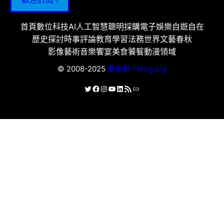
首頁
數位科技
AI人工智慧
聰明採購
電子娛樂
自遊自在
歷史探討
時事評論
教育學習
法務世界
文藝春秋
影像藝術
音樂饗宴
美食饕餮
動漫領域
© 2008-2025
優格網 Yblog.org
X
Facebook
Instagram
YouTube
LinkedIn
RSS 資訊提供
連結