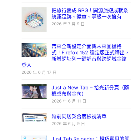
把旅行變成 RPG！開源旅遊成就系
統讓足跡、徽章、等級一次擁有
2026 年 7 月 9 日
帶來全新設定介面與未來圖檔格
式！Firefox 152 穩定版正式釋出，
新增網址列一鍵靜音與跨網域金鑰
登入
2026 年 6 月 17 日
Just a New Tab – 拾光新分頁（隨
機桌布與金句）
2026 年 6 月 11 日
婚前同居契合度檢視清單
2026 年 6 月 9 日
Just Tab Reloader：輕巧實用的網