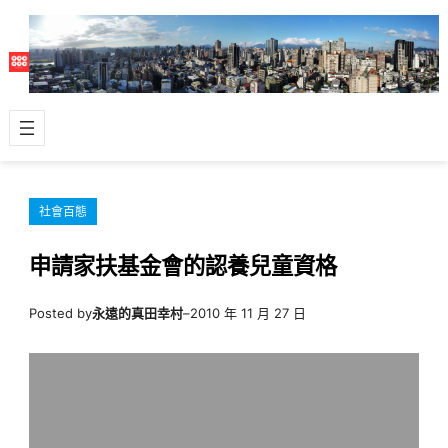
跳
至
主
要
內
容
社會百態
申請家扶基金會的認養兒童資格
Posted by
永遠的真田幸村
–
2010 年 11 月 27 日