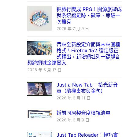
把旅行變成 RPG！開源旅遊成
就系統讓足跡、徽章、等級一
次擁有
2026 年 7 月 9 日
帶來全新設定介面與未來圖檔
格式！Firefox 152 穩定版正
式釋出，新增網址列一鍵靜音
與跨網域金鑰登入
2026 年 6 月 17 日
Just a New Tab – 拾光新分
頁（隨機桌布與金句）
2026 年 6 月 11 日
婚前同居契合度檢視清單
2026 年 6 月 9 日
Just Tab Reloader：輕巧實