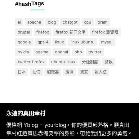
Tags
#hash
ai
apache
blog
chatgpt
cpu
dram
drupal
firefox
firefox 新同文堂
firefox 瀏覽器
google
gpt-4
linux
linux ubuntu
mysql
nvidia
ogame
openai
php
twitter
twitter firefox
ubuntu linux
分級制度
微軟
日本
油價
瀏覽器
經濟
資安
輸入法
永遠的真田幸村
優格網 Yblog = yourblog，你的優質部落格。願真田
幸村紅鎧策馬赤備突擊的身影，帶給我們更多的勇氣。