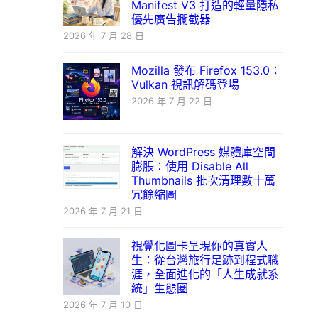
Manifest V3 打造的輕量隱私
優先廣告攔截器
2026 年 7 月 28 日
Mozilla 發布 Firefox 153.0：
Vulkan 視訊解碼登場
2026 年 7 月 22 日
解決 WordPress 媒體庫空間
膨脹：使用 Disable All
Thumbnails 批次清理數十萬
冗餘縮圖
2026 年 7 月 21 日
視覺化圖卡呈現你的真實人
生：從台灣旅行足跡到程式職
涯，全面進化的「人生成就系
統」生態圈
2026 年 7 月 10 日