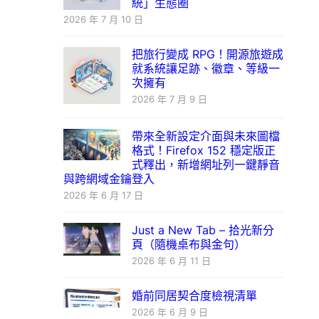
統」生態圈
2026 年 7 月 10 日
把旅行變成 RPG！開源旅遊成
就系統讓足跡、徽章、等級一
次擁有
2026 年 7 月 9 日
帶來全新設定介面與未來圖檔
格式！Firefox 152 穩定版正
式釋出，新增網址列一鍵靜音
與跨網域金鑰登入
2026 年 6 月 17 日
Just a New Tab – 拾光新分
頁（隨機桌布與金句）
2026 年 6 月 11 日
婚前同居契合度檢視清單
2026 年 6 月 9 日