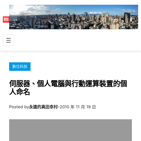
跳
至
主
要
內
容
數位科技
伺服器、個人電腦與行動運算裝置的個
人命名
Posted by
永遠的真田幸村
–
2010 年 11 月 19 日