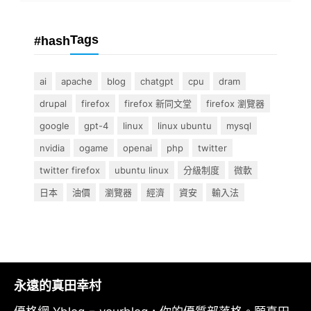
Tags
#hash
ai
apache
blog
chatgpt
cpu
dram
drupal
firefox
firefox 新同文堂
firefox 瀏覽器
google
gpt-4
linux
linux ubuntu
mysql
nvidia
ogame
openai
php
twitter
twitter firefox
ubuntu linux
分級制度
微軟
日本
油價
瀏覽器
經濟
資安
輸入法
永遠的真田幸村