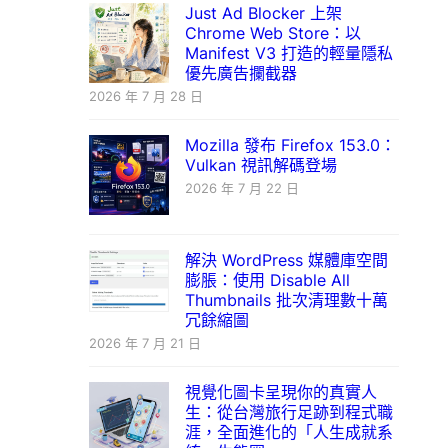
Just Ad Blocker 上架
Chrome Web Store：以
Manifest V3 打造的輕量隱私
優先廣告攔截器
2026 年 7 月 28 日
Mozilla 發布 Firefox 153.0：
Vulkan 視訊解碼登場
2026 年 7 月 22 日
解決 WordPress 媒體庫空間
膨脹：使用 Disable All
Thumbnails 批次清理數十萬
冗餘縮圖
2026 年 7 月 21 日
視覺化圖卡呈現你的真實人
生：從台灣旅行足跡到程式職
涯，全面進化的「人生成就系