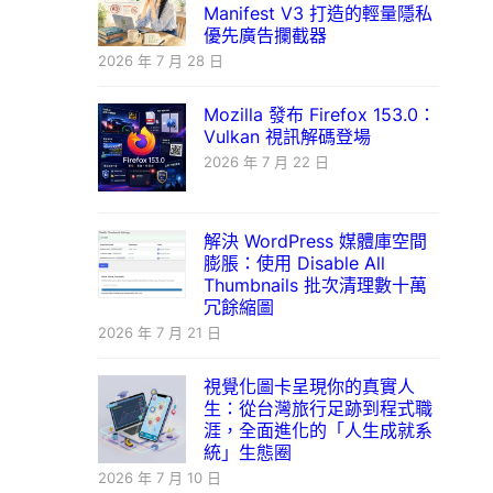
Manifest V3 打造的輕量隱私
優先廣告攔截器
2026 年 7 月 28 日
Mozilla 發布 Firefox 153.0：
Vulkan 視訊解碼登場
2026 年 7 月 22 日
解決 WordPress 媒體庫空間
膨脹：使用 Disable All
Thumbnails 批次清理數十萬
冗餘縮圖
2026 年 7 月 21 日
視覺化圖卡呈現你的真實人
生：從台灣旅行足跡到程式職
涯，全面進化的「人生成就系
統」生態圈
2026 年 7 月 10 日