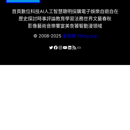
首頁
數位科技
AI人工智慧
聰明採購
電子娛樂
自遊自在
歷史探討
時事評論
教育學習
法務世界
文藝春秋
影像藝術
音樂饗宴
美食饕餮
動漫領域
© 2008-2025
優格網 Yblog.org
X
Facebook
Instagram
YouTube
LinkedIn
RSS 資訊提供
連結