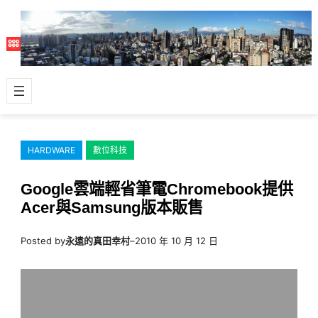
跳
至
主
要
內
容
HARDWARE
數位科技
Google雲端輕省筆電Chromebook提供
Acer與Samsung版本販售
Posted by
永遠的真田幸村
–
2010 年 10 月 12 日