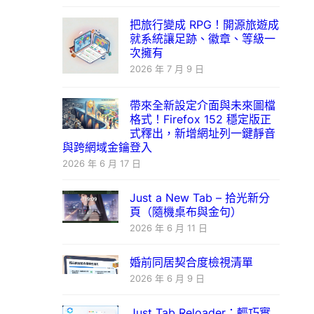
把旅行變成 RPG！開源旅遊成
就系統讓足跡、徽章、等級一
次擁有
2026 年 7 月 9 日
帶來全新設定介面與未來圖檔
格式！Firefox 152 穩定版正
式釋出，新增網址列一鍵靜音
與跨網域金鑰登入
2026 年 6 月 17 日
Just a New Tab – 拾光新分
頁（隨機桌布與金句）
2026 年 6 月 11 日
婚前同居契合度檢視清單
2026 年 6 月 9 日
Just Tab Reloader：輕巧實