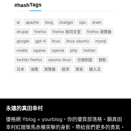
Tags
#hash
ai
apache
blog
chatgpt
cpu
dram
drupal
firefox
firefox 新同文堂
firefox 瀏覽器
google
gpt-4
linux
linux ubuntu
mysql
nvidia
ogame
openai
php
twitter
twitter firefox
ubuntu linux
分級制度
微軟
日本
油價
瀏覽器
經濟
資安
輸入法
永遠的真田幸村
優格網 Yblog = yourblog，你的優質部落格。願真田
幸村紅鎧策馬赤備突擊的身影，帶給我們更多的勇氣。