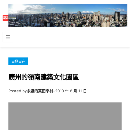
跳
至
主
要
內
容
自遊自在
廣州的嶺南建築文化園區
Posted by
永遠的真田幸村
–
2010 年 6 月 11 日