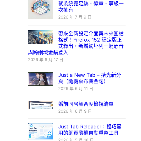
就系統讓足跡、徽章、等級一
次擁有
2026 年 7 月 9 日
帶來全新設定介面與未來圖檔
格式！Firefox 152 穩定版正
式釋出，新增網址列一鍵靜音
與跨網域金鑰登入
2026 年 6 月 17 日
Just a New Tab – 拾光新分
頁（隨機桌布與金句）
2026 年 6 月 11 日
婚前同居契合度檢視清單
2026 年 6 月 9 日
Just Tab Reloader：輕巧實
用的網頁隨機自動重整工具
2026 年 5 月 18 日