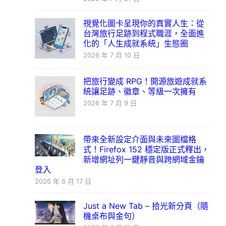
視覺化圖卡呈現你的真實人生：從
台灣旅行足跡到程式職涯，全面進
化的「人生成就系統」生態圈
2026 年 7 月 10 日
把旅行變成 RPG！開源旅遊成就系
統讓足跡、徽章、等級一次擁有
2026 年 7 月 9 日
帶來全新設定介面與未來圖檔格
式！Firefox 152 穩定版正式釋出，
新增網址列一鍵靜音與跨網域金鑰
登入
2026 年 6 月 17 日
Just a New Tab – 拾光新分頁（隨
機桌布與金句）