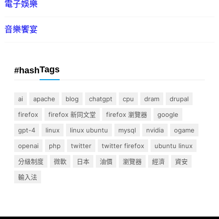
電子娛樂
音樂饗宴
Tags
#hash
ai
apache
blog
chatgpt
cpu
dram
drupal
firefox
firefox 新同文堂
firefox 瀏覽器
google
gpt-4
linux
linux ubuntu
mysql
nvidia
ogame
openai
php
twitter
twitter firefox
ubuntu linux
分級制度
微軟
日本
油價
瀏覽器
經濟
資安
輸入法