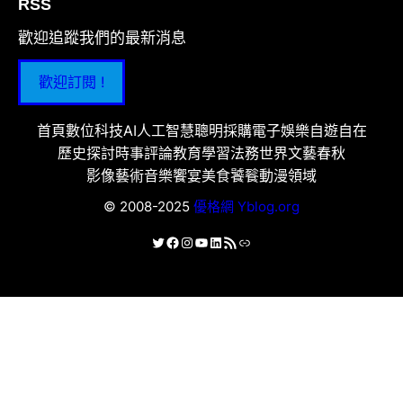
RSS
歡迎追蹤我們的最新消息
歡迎訂閱 !
首頁
數位科技
AI人工智慧
聰明採購
電子娛樂
自遊自在
歷史探討
時事評論
教育學習
法務世界
文藝春秋
影像藝術
音樂饗宴
美食饕餮
動漫領域
© 2008-2025
優格網 Yblog.org
X
Facebook
Instagram
YouTube
LinkedIn
RSS 資訊提供
連結