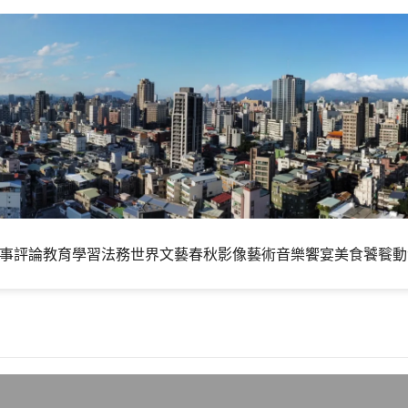
事評論
教育學習
法務世界
文藝春秋
影像藝術
音樂饗宴
美食饕餮
動
航的天平