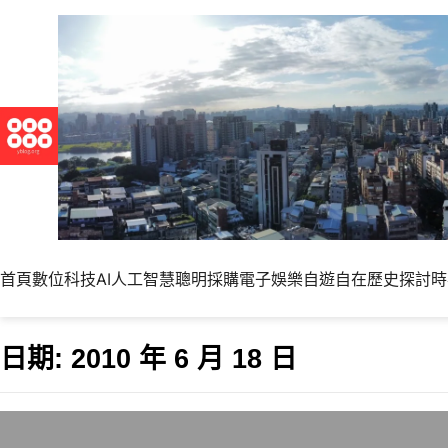
首頁
數位科技
AI人工智慧
聰明採購
電子娛樂
自遊自在
歷史探討
時
日期:
2010 年 6 月 18 日
智慧手機效能與續