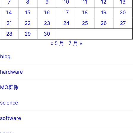
7
8
9
10
11
12
13
14
15
16
17
18
19
20
21
22
23
24
25
26
27
28
29
30
« 5 月
7 月 »
blog
hardware
MO群像
science
software