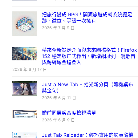
把旅行變成 RPG！開源旅遊成就系統讓足
跡、徽章、等級一次擁有
2026 年 7 月 9 日
帶來全新設定介面與未來圖檔格式！Firefox
152 穩定版正式釋出，新增網址列一鍵靜音
與跨網域金鑰登入
2026 年 6 月 17 日
Just a New Tab – 拾光新分頁（隨機桌布
與金句）
2026 年 6 月 11 日
婚前同居契合度檢視清單
2026 年 6 月 9 日
Just Tab Reloader：輕巧實用的網頁隨機