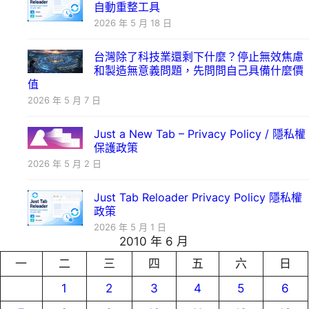
自動重整工具
2026 年 5 月 18 日
台灣除了科技業還剩下什麼？停止無效焦慮
和製造無意義問題，先問問自己具備什麼價
值
2026 年 5 月 7 日
Just a New Tab – Privacy Policy / 隱私權
保護政策
2026 年 5 月 2 日
Just Tab Reloader Privacy Policy 隱私權
政策
2026 年 5 月 1 日
2010 年 6 月
一
二
三
四
五
六
日
1
2
3
4
5
6