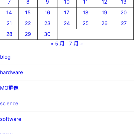
7
8
9
10
11
12
13
14
15
16
17
18
19
20
21
22
23
24
25
26
27
28
29
30
« 5 月
7 月 »
blog
hardware
MO群像
science
software