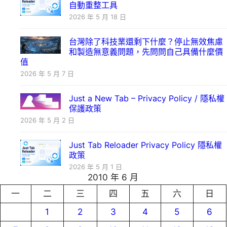
自動重整工具
2026 年 5 月 18 日
台灣除了科技業還剩下什麼？停止無效焦慮
和製造無意義問題，先問問自己具備什麼價
值
2026 年 5 月 7 日
Just a New Tab – Privacy Policy / 隱私權
保護政策
2026 年 5 月 2 日
Just Tab Reloader Privacy Policy 隱私權
政策
2026 年 5 月 1 日
2010 年 6 月
一
二
三
四
五
六
日
1
2
3
4
5
6