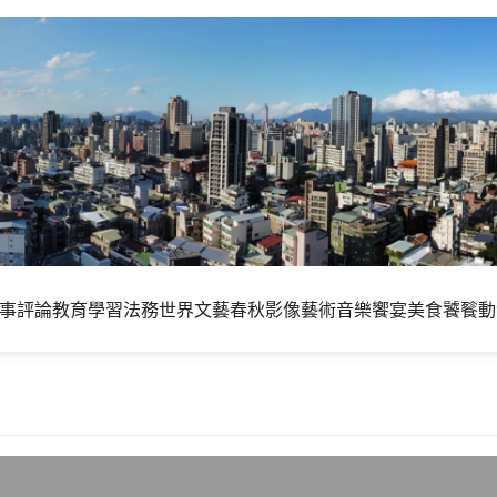
事評論
教育學習
法務世界
文藝春秋
影像藝術
音樂饗宴
美食饕餮
動
Day3 – 十和田湖奧入瀨溪流