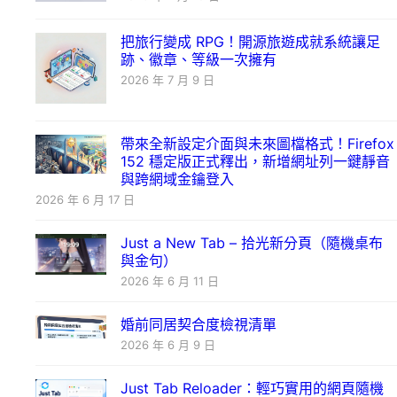
把旅行變成 RPG！開源旅遊成就系統讓足
跡、徽章、等級一次擁有
2026 年 7 月 9 日
帶來全新設定介面與未來圖檔格式！Firefox
152 穩定版正式釋出，新增網址列一鍵靜音
與跨網域金鑰登入
2026 年 6 月 17 日
Just a New Tab – 拾光新分頁（隨機桌布
與金句）
2026 年 6 月 11 日
婚前同居契合度檢視清單
2026 年 6 月 9 日
Just Tab Reloader：輕巧實用的網頁隨機