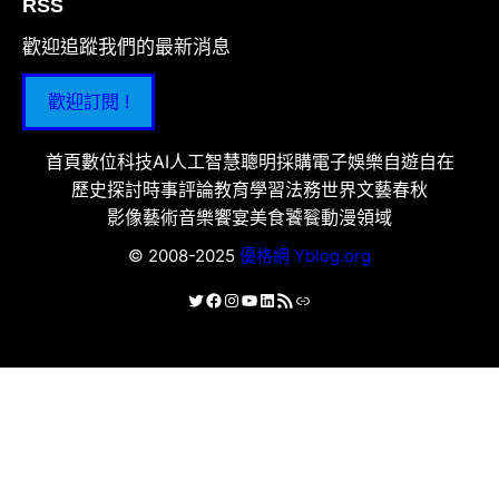
RSS
歡迎追蹤我們的最新消息
歡迎訂閱 !
首頁
數位科技
AI人工智慧
聰明採購
電子娛樂
自遊自在
歷史探討
時事評論
教育學習
法務世界
文藝春秋
影像藝術
音樂饗宴
美食饕餮
動漫領域
© 2008-2025
優格網 Yblog.org
X
Facebook
Instagram
YouTube
LinkedIn
RSS 資訊提供
連結