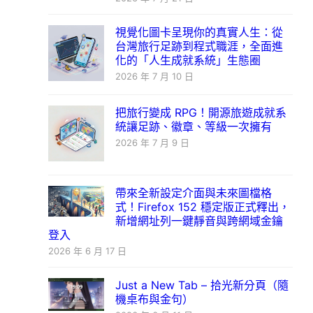
視覺化圖卡呈現你的真實人生：從
台灣旅行足跡到程式職涯，全面進
化的「人生成就系統」生態圈
2026 年 7 月 10 日
把旅行變成 RPG！開源旅遊成就系
統讓足跡、徽章、等級一次擁有
2026 年 7 月 9 日
帶來全新設定介面與未來圖檔格
式！Firefox 152 穩定版正式釋出，
新增網址列一鍵靜音與跨網域金鑰
登入
2026 年 6 月 17 日
Just a New Tab – 拾光新分頁（隨
機桌布與金句）