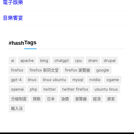
電子娛樂
音樂饗宴
Tags
#hash
ai
apache
blog
chatgpt
cpu
dram
drupal
firefox
firefox 新同文堂
firefox 瀏覽器
google
gpt-4
linux
linux ubuntu
mysql
nvidia
ogame
openai
php
twitter
twitter firefox
ubuntu linux
分級制度
微軟
日本
油價
瀏覽器
經濟
資安
輸入法